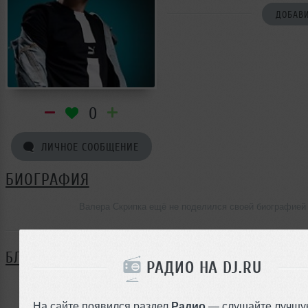
ДОБАВИ
0
ЛИЧНОЕ СООБЩЕНИЕ
БИОГРАФИЯ
Валера Скрипка ещё не поделился своей биографией
БЛОГ
РАДИО НА DJ.RU
Нет записей в блоге
На сайте появился раздел
Радио
— слушайте лучшу