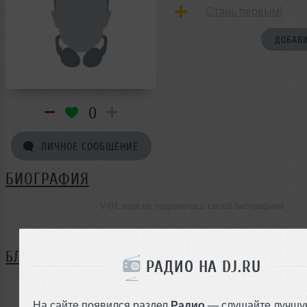
Стань первым!
ДОБАВИ
0
ЛИЧНОЕ СООБЩЕНИЕ
БИОГРАФИЯ
V@L ещё не поделилась своей биографией
БЛОГ
РАДИО НА DJ.RU
Нет записей в блоге
На сайте появился раздел
Радио
— слушайте лучшу