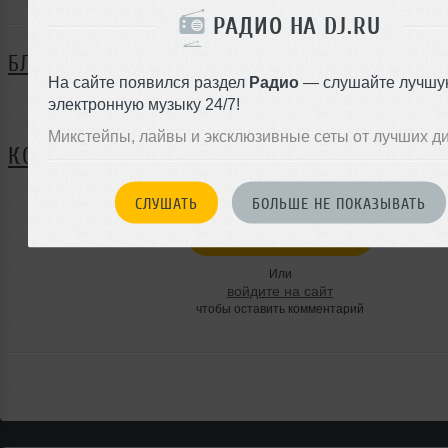
РАДИО НА DJ.RU
БЛОГ
На сайте появился раздел
Радио
— слушайте лучшу
электронную музыку 24/7!
Нет записей в блоге
Микстейпы, лайвы и эксклюзивные сеты от лучших д
КОММЕНТАРИИ
СЛУШАТЬ
БОЛЬШЕ НЕ ПОКАЗЫВАТЬ
ЗАРЕГИСТРИРУЙТЕСЬ
Или
войдите на сайт
чтобы оставить комментарий