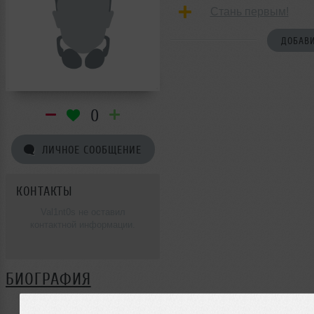
Стань первым!
ДОБАВИ
0
ЛИЧНОЕ СООБЩЕНИЕ
КОНТАКТЫ
Val1nt0s не оставил
контактной информации.
БИОГРАФИЯ
Val1nt0s ещё не поделился своей биографией