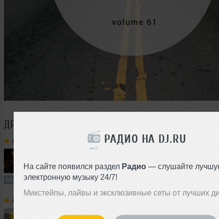
ДРУГИЕ ТРЕКИ
ANDREY VAKULENKO
РАДИО НА DJ.RU
Andrey Vakulenko
➝
N Cars Drive Mix
На сайте появился раздел
Радио
— слушайте лучшу
89:01
3603 раза
76
204 MB, 320
электронную музыку 24/7!
Микс
В плейлист (в 1 плейлисте)
01 
Микстейпы, лайвы и эксклюзивные сеты от лучших д
Andrey Vakulenko
➝
Killercash - Scicario