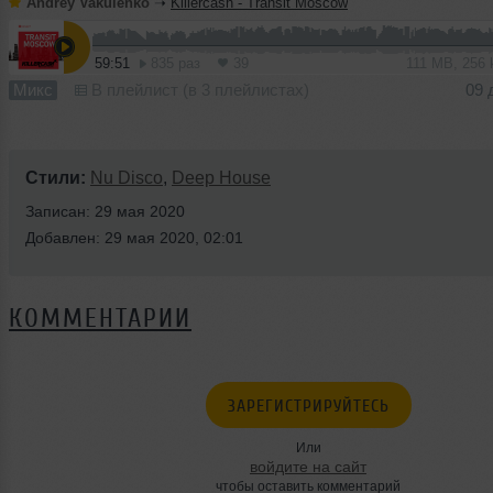
Andrey Vakulenko
➝
Killercash - Transit Moscow
59:51
835 раз
39
111 MB, 256
Микс
В плейлист (в 3 плейлистах)
09 
Стили:
Nu Disco
,
Deep House
Записан: 29 мая 2020
Добавлен: 29 мая 2020, 02:01
КОММЕНТАРИИ
ЗАРЕГИСТРИРУЙТЕСЬ
Или
войдите на сайт
чтобы оставить комментарий