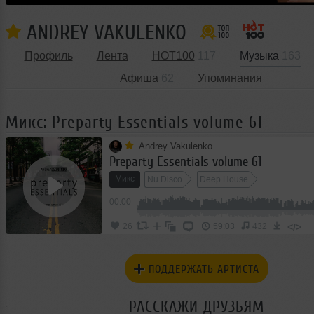
ANDREY VAKULENKO
Профиль
Лента
HOT100
117
Музыка
163
Афиша
62
Упоминания
Микс: Preparty Essentials volume 61
Andrey Vakulenko
Preparty Essentials volume 61
Микс
Nu Disco
Deep House
00:00
</>
26
59:03
432
ПОДДЕРЖАТЬ АРТИСТА
РАССКАЖИ ДРУЗЬЯМ