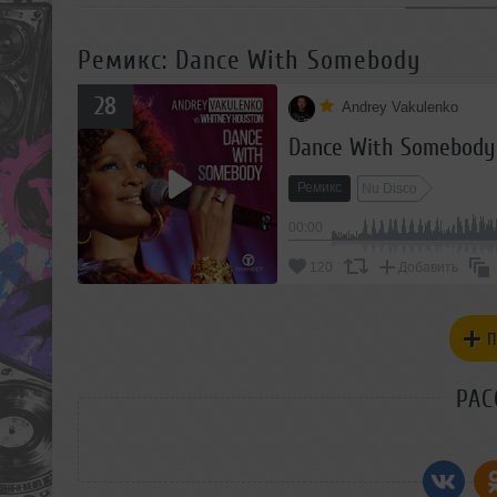
Ремикс: Dance With Somebody
28
Andrey Vakulenko
Dance With Somebody
Ремикс
Nu Disco
00:00
120
Добавить
П
РАС