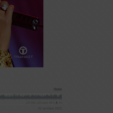
House
204 MB, 320 kbps MP3
65
01 октября 2025