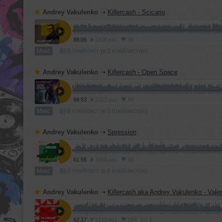
Andrey Vakulenko
➝
Killercash - Scicario
88:06
1806 раз
96
Микс
В плейлист (в 2 плейлистах)
Andrey Vakulenko
➝
Killercash - Open Space
68:53
2212 раз
88
Микс
В плейлист (в 3 плейлистах)
Andrey Vakulenko
➝
Spression
61:55
1656 раз
93
Микс
В плейлист (в 6 плейлистах)
Andrey Vakulenko
➝
Killercash aka Andrey Vakulenko - Valen
1
62:17
5213 раз
294