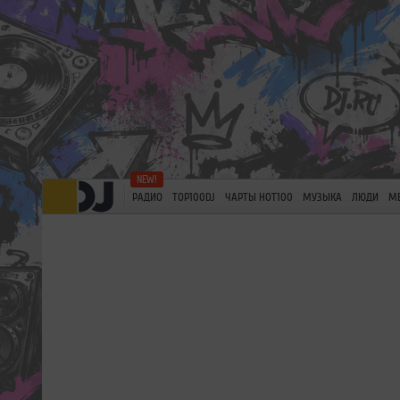
РАДИО
TOP100DJ
ЧАРТЫ HOT100
МУЗЫКА
ЛЮДИ
М