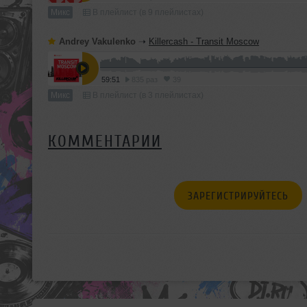
Микс
В плейлист (в 9 плейлистах)
Andrey Vakulenko
➝
Killercash - Transit Moscow
59:51
835 раз
39
Микс
В плейлист (в 3 плейлистах)
КОММЕНТАРИИ
ЗАРЕГИСТРИРУЙТЕСЬ