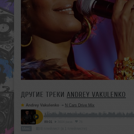
ДРУГИЕ ТРЕКИ
ANDREY VAKULENKO
Andrey Vakulenko
➝
N Cars Drive Mix
89:01
3604 раза
76
Микс
В плейлист (в 1 плейлисте)