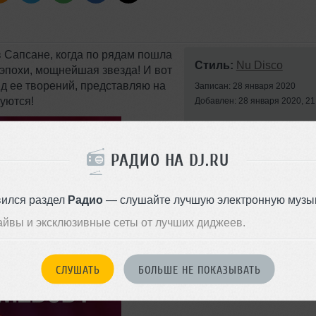
в Сапсане, когда по рядам пошла
Стиль:
Nu Disco
с эпохи, мощнейшая звезда! И вот
яд ее творений, представляю на
Записан: 28 января 2020
уются!
Добавлен: 28 января 2020, 21
РАДИО НА DJ.RU
вился раздел
Радио
— слушайте лучшую электронную музык
айвы и эксклюзивные сеты от лучших диджеев.
СЛУШАТЬ
БОЛЬШЕ НЕ ПОКАЗЫВАТЬ