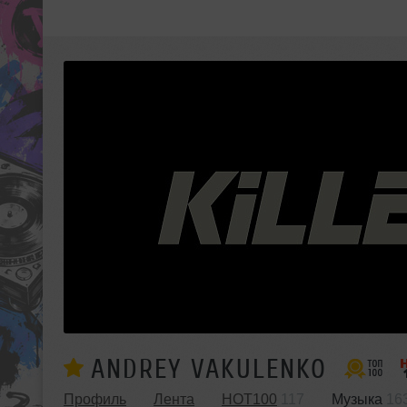
ANDREY VAKULENKO
Профиль
Лента
HOT100
117
Музыка
16