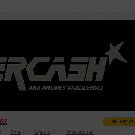
ВСЕЛИТ
3
Блог
1
Афиша
62
Упоминания