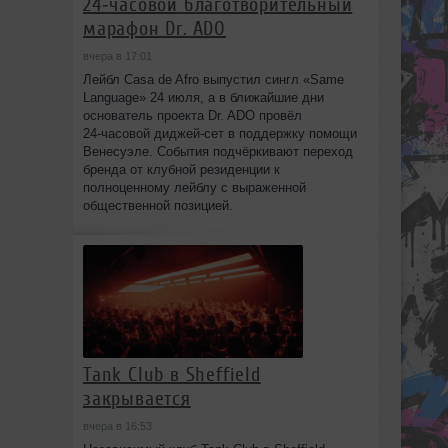
24‑часовой благотворительный
марафон Dr. ADO
вчера в 17:01
Лейбл Casa de Afro выпустил сингл «Same
Language» 24 июля, а в ближайшие дни
основатель проекта Dr. ADO провёл
24‑часовой диджей‑сет в поддержку помощи
Венесуэле. События подчёркивают переход
бренда от клубной резиденции к
полноценному лейблу с выраженной
общественной позицией.
Tank Club в Sheffield
закрывается
вчера в 16:53