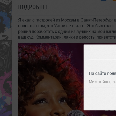
ПОДРОБНЕЕ
Я ехал с гастролей из Москвы в Санкт-Петербург 
новость о том, что Уитни не стало... Это был голо
решил поработать с одним из лучших на мой взгл
ваш суд. Комментарии, лайки и репосты приветств
На сайте поя
Микстейпы, л