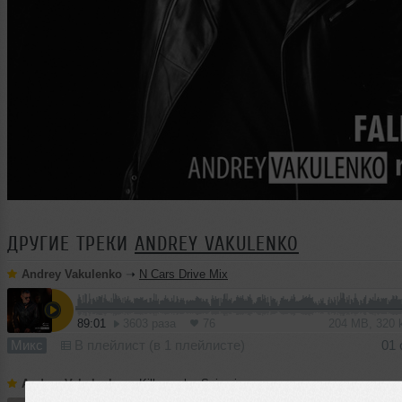
ДРУГИЕ ТРЕКИ
ANDREY VAKULENKO
Andrey Vakulenko
➝
N Cars Drive Mix
89:01
3603 раза
76
204 MB, 320
Микс
В плейлист (в 1 плейлисте)
01 
Andrey Vakulenko
➝
Killercash - Scicario