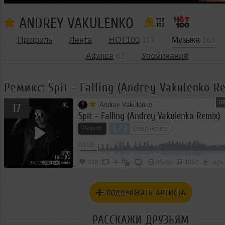
ANDREY VAKULENKO
Профиль
Лента
HOT100
117
Музыка
163
Афиша
62
Упоминания
Ремикс: Spit - Falling (Andrey Vakulenko R
ТР
Andrey Vakulenko
17
Spit - Falling (Andrey Vakulenko Remix)
Ремикс
2
Deep House
00:00
</>
348
05:40
4032
ПОДДЕРЖАТЬ АРТИСТА
РАССКАЖИ ДРУЗЬЯМ