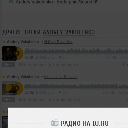
Andrey Vakulenko - Endorphin Sound 09
09
ДРУГИЕ ТРЕКИ
ANDREY VAKULENKO
Andrey Vakulenko
➝
N Cars Drive Mix
89:01
3606 раз
76
204 MB, 320
Микс
В плейлист (в 1 плейлисте)
01 
Andrey Vakulenko
➝
Killercash - Scicario
88:06
1806 раз
96
202 MB, 320 
Микс
В плейлист (в 2 плейлистах)
1
Andrey Vakulenko
➝
Killercash - Open Space
РАДИО НА DJ.RU
68:53
2213 раз
88
159 MB, 320 