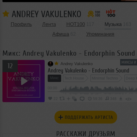
ANDREY VAKULENKO
Профиль
Лента
HOT100
117
Музыка
163
Афиша
62
Упоминания
Микс: Andrey Vakulenko - Endorphin Sound
МИКСЫ И 
Andrey Vakulenko
12
Andrey Vakulenko - Endorphin Sound
Микс
Tech House
Minimal Techno
Deep 
00:00
Deep Techno
</>
22
59:36
348
ПОДДЕРЖАТЬ АРТИСТА
РАССКАЖИ ДРУЗЬЯМ