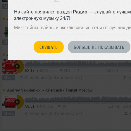
Микс
В плейлист (в 3 плейлистах)
04
На сайте появился раздел
Радио
— слушайте лучшу
электронную музыку 24/7!
Andrey Vakulenko
➝
Spression
Микстейпы, лайвы и эксклюзивные сеты от лучших д
61:55
1656 раз
93
142 MB, 320 
Микс
В плейлист (в 6 плейлистах)
0
СЛУШАТЬ
БОЛЬШЕ НЕ ПОКАЗЫВАТЬ
Andrey Vakulenko
➝
Killercash aka Andrey Vakulenko - Valentine's Mix
1
62:17
5214 раз
294
143 MB, 320 
Микс
В плейлист (в 9 плейлистах)
01 
Andrey Vakulenko
➝
Killercash - Transit Moscow
59:51
835 раз
39
111 MB, 256
Микс
В плейлист (в 3 плейлистах)
09 