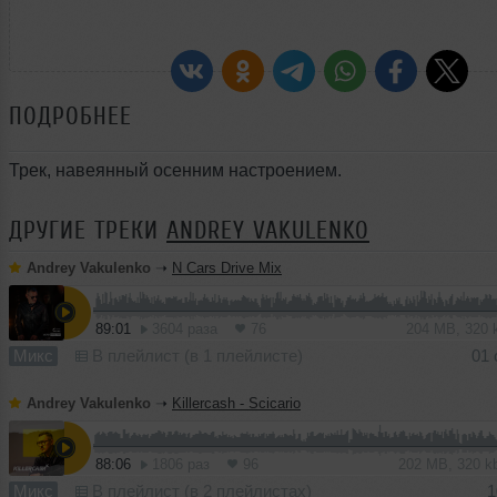
ПОДРОБНЕЕ
Трек, навеянный осенним настроением.
ДРУГИЕ ТРЕКИ
ANDREY VAKULENKO
Andrey Vakulenko
➝
N Cars Drive Mix
89:01
3604 раза
76
204 MB, 320
Микс
В плейлист (в 1 плейлисте)
01 
Andrey Vakulenko
➝
Killercash - Scicario
88:06
1806 раз
96
202 MB, 320 
Микс
В плейлист (в 2 плейлистах)
1