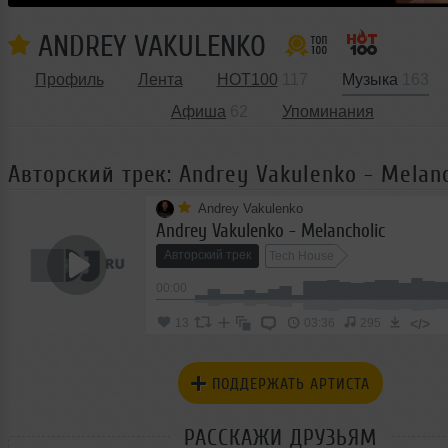
ANDREY VAKULENKO
Профиль
Лента
HOT100
117
Музыка
163
Афиша
62
Упоминания
Авторский трек: Andrey Vakulenko - Melanc
Andrey Vakulenko
Andrey Vakulenko - Melancholic
Авторский трек
Tech House
00:00
</>
13
03:36
295
ПОДДЕРЖАТЬ АРТИСТА
РАССКАЖИ ДРУЗЬЯМ