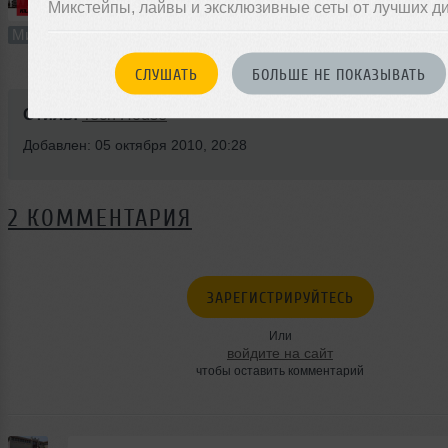
Микстейпы, лайвы и эксклюзивные сеты от лучших д
59:51
835 раз
39
111 MB, 256
Микс
В плейлист (в 3 плейлистах)
09 
СЛУШАТЬ
БОЛЬШЕ НЕ ПОКАЗЫВАТЬ
Стиль:
Tech House
Добавлен: 05 октября 2010, 20:28
2 КОММЕНТАРИЯ
ЗАРЕГИСТРИРУЙТЕСЬ
Или
войдите на сайт
чтобы оставить комментарий