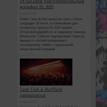
24‑часовой благотворительный
марафон Dr. ADO
вчера в 17:01
Лейбл Casa de Afro выпустил сингл «Same
Language» 24 июля, а в ближайшие дни
основатель проекта Dr. ADO провёл
24‑часовой диджей‑сет в поддержку помощи
Венесуэле. События подчёркивают переход
бренда от клубной резиденции к
полноценному лейблу с выраженной
общественной позицией.
Tank Club в Sheffield
закрывается
вчера в 16:53