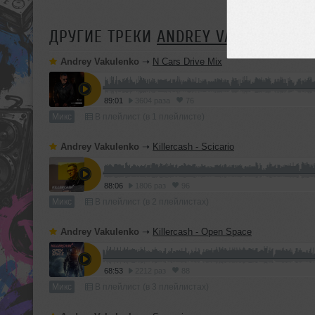
ДРУГИЕ ТРЕКИ
ANDREY VAKULENKO
Andrey Vakulenko
➝
N Cars Drive Mix
89:01
3604 раза
76
Микс
В плейлист (в 1 плейлисте)
Andrey Vakulenko
➝
Killercash - Scicario
88:06
1806 раз
96
Микс
В плейлист (в 2 плейлистах)
Andrey Vakulenko
➝
Killercash - Open Space
68:53
2212 раз
88
Микс
В плейлист (в 3 плейлистах)