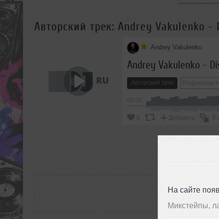
Авторский трек: Andrey Vakulenko - 
Andrey Vakulenko
Andrey Vakulenko - Di
Авторский трек
Progressive 
00:00
В 
8
Добавить
П
РАС
На сайте поя
Микстейпы, л