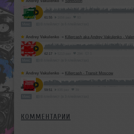
Andrey Vakulenko
➝
Spression
61:55
1656 раз
93
Микс
В плейлист (в 6 плейлистах)
Andrey Vakulenko
➝
Killercash aka Andrey Vakulenko - Valen
1
62:17
5213 раз
294
Микс
В плейлист (в 9 плейлистах)
Andrey Vakulenko
➝
Killercash - Transit Moscow
59:51
835 раз
39
Микс
В плейлист (в 3 плейлистах)
КОММЕНТАРИИ