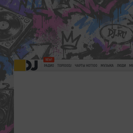
РАДИО
TOP100DJ
ЧАРТЫ HOT100
МУЗЫКА
ЛЮДИ
М