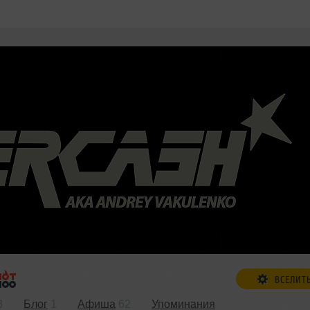
ВСЕЛИТ
3
Блог
1
Афиша
62
Упоминания