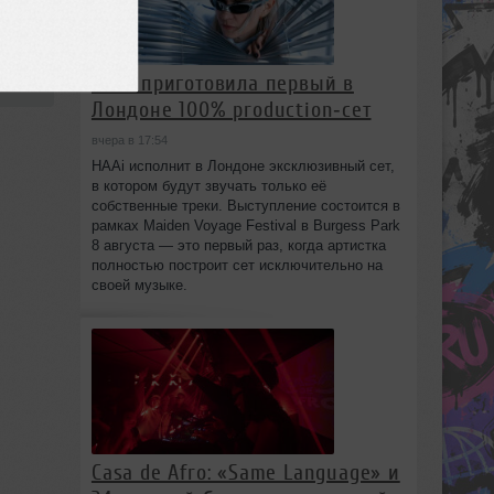
use
16:07
HAAi приготовила первый в
Лондоне 100% production‑сет
вчера в 17:54
HAAi исполнит в Лондоне эксклюзивный сет,
в котором будут звучать только её
собственные треки. Выступление состоится в
рамках Maiden Voyage Festival в Burgess Park
8 августа — это первый раз, когда артистка
полностью построит сет исключительно на
своей музыке.
Casa de Afro: «Same Language» и