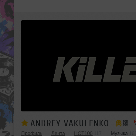
ANDREY VAKULENKO
Профиль
Лента
HOT100
117
Музыка
16