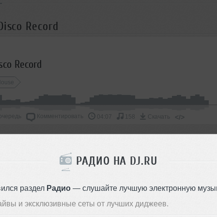
Disco Record
sco Record
House
очередь
Комментировать
</>
04:07
158
Скачать
ОДДЕРЖАТЬ АРТИСТА
РАДИО НА DJ.RU
СКАЖИ ДРУЗЬЯМ
вился раздел
Радио
— слушайте лучшую электронную музык
айвы и эксклюзивные сеты от лучших диджеев.