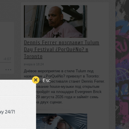
Dennis Ferrer возглавит Tulum
Day Festival ¿PorQuéNo? в
Toronto
-4:07
вчера в 18:24
Днёвое мероприятие в стиле Tulum под
названием ¿PorQuéNo? привезут в Toronto:
Esc
хедлайнером фестиваля станет Dennis Ferrer.
Празднование house-музыки под открытым
небом пройдёт на площадке Evergreen Brick
Works 29 августа 2026 года и займёт семь
часов на двух сценах.
у 24/7!