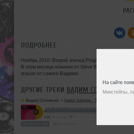
РАС
ПОДРОБНЕЕ
Ноябрь 2010: Второй эпизод Progressive Mentalit
В этом месяце новинки от Steve Brian, Heatbeat, 
мэшап от самого Вадима!
На сайте поя
ДРУГИЕ ТРЕКИ
ВАДИМ СОЛОВЬЕВ
Микстейпы, л
Вадим Соловьев
➝
Vadim Soloviev - Tempo (Original Mix)
2:02
309 раз
0
Авторский трек
В плейлист