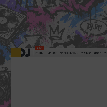
РАДИО
TOP100DJ
ЧАРТЫ HOT100
МУЗЫКА
ЛЮДИ
М