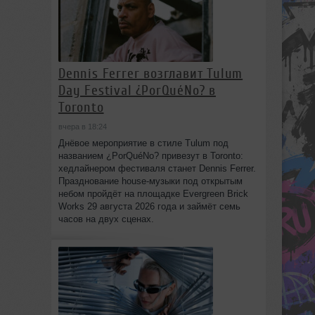
Dennis Ferrer возглавит Tulum
Day Festival ¿PorQuéNo? в
Toronto
вчера в 18:24
Днёвое мероприятие в стиле Tulum под
названием ¿PorQuéNo? привезут в Toronto:
хедлайнером фестиваля станет Dennis Ferrer.
Празднование house-музыки под открытым
небом пройдёт на площадке Evergreen Brick
Works 29 августа 2026 года и займёт семь
часов на двух сценах.