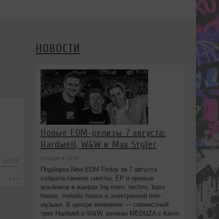
НОВОСТИ
Новые EDM-релизы 7 августа:
Hardwell, W&W и Max Styler
сегодня в 13:08
-61:28
Подборка New EDM Friday за 7 августа
собрала свежие синглы, EP и превью
альбомов в жанрах big room, techno, bass
house, melodic house и электронной поп-
музыки. В центре внимания — совместный
трек Hardwell и W&W, релизы MEDUZA с Kevin