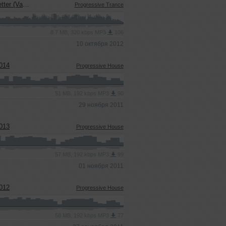
viev Remix)
Progressive Trance
8.7 MB, 320 kbps MP3
106
10 октября 2012
 014
Progressive House
51 MB, 192 kbps MP3
90
29 ноября 2011
 013
Progressive House
57 MB, 192 kbps MP3
99
01 ноября 2011
 012
Progressive House
58 MB, 192 kbps MP3
77