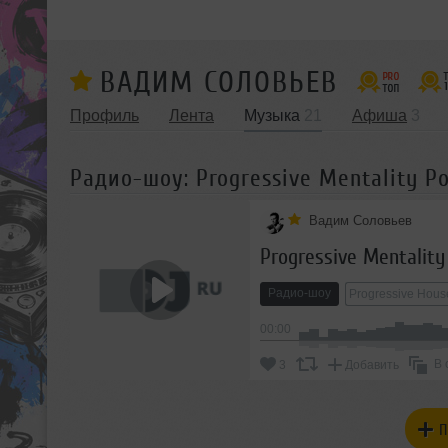
ВАДИМ СОЛОВЬЕВ
Профиль
Лента
Музыка
21
Афиша
3
Радио-шоу: Progressive Mentality Po
Вадим Соловьев
Progressive Mentality
Радио-шоу
Progressive Hous
00:00
В 
3
Добавить
П