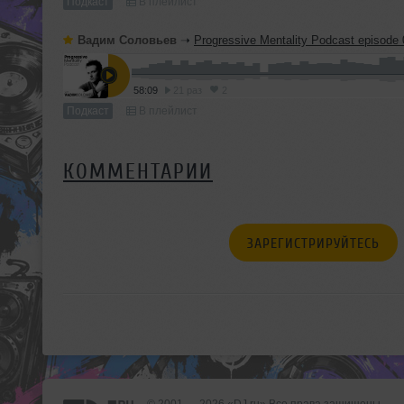
Подкаст
В плейлист
Вадим Соловьев
➝
Progressive Mentality Podcast episode 
58:09
21 раз
2
Подкаст
В плейлист
КОММЕНТАРИИ
ЗАРЕГИСТРИРУЙТЕСЬ