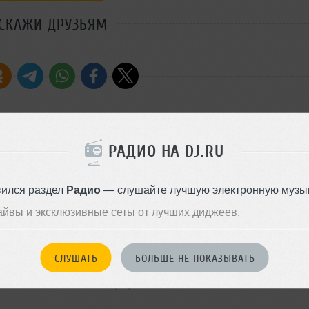
СКАЖИ ДРУЗЬЯМ
y Podcast с Вадимом Соловьевым!
РАДИО НА DJ.RU
Стиль:
Progressive Ho
Claes Rosen, а также новый
Добавлен: 24 декабря 2010, 2
вился раздел
Радио
— слушайте лучшую электронную музык
айвы и эксклюзивные сеты от лучших диджеев.
Progressive House
СЛУШАТЬ
БОЛЬШЕ НЕ ПОКАЗЫВАТЬ
26 февраля 2013