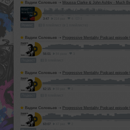
Вадим Соловьев
➝
Moussa Clarke & John Ashby - Much Better (Vadim Solo
1
3:47
214 раз
4
Ремикс
В плейлист (в 1 плейлисте)
Вадим Соловьев
➝
Progressive Mentality Podcast episode
56:01
84 раза
3
Подкаст
В плейлист
Вадим Соловьев
➝
Progressive Mentality Podcast episode
62:15
59 раз
2
Подкаст
В плейлист
Вадим Соловьев
➝
Progressive Mentality Podcast episode
63:07
47 раз
2