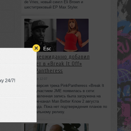
de Vries, новый сингл Eli Brown и
шеститрековый EP Max Styler.
Esc
JME неожиданно добавил
куплет в «Break It Off»
use
PinkPantheress
1:24
сегодня в 12:07
у 24/7!
Новая версия трека PinkPantheress «Break It
Off» с участием JME появилась в сети:
незаглавленная запись была загружена на
YouTube-канал Man Better Know 2 августа
2026 года. Пока нет подтверждения планов по
официальному релизу.