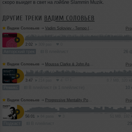
скоро выидет в свет на лэйбле Slammin Muzik.
ДРУГИЕ ТРЕКИ
ВАДИМ СОЛОВЬЕВ
Вадим Соловьев
➝
Vadim Soloviev - Tempo (Original Mix)
2:02
309 раз
0
Авторский трек
В плейлист
26 
Вадим Соловьев
➝
Moussa Clarke & John Ashby - Much Better (Vadim Soloviev Remix)
1
3:47
214 раз
4
8.7 MB, 320 
Ремикс
В плейлист (в 1 плейлисте)
10 
Вадим Соловьев
➝
Progressive Mentality Podcast episode 014
56:01
84 раза
3
51 MB, 192
Подкаст
В плейлист
29