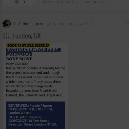
Комментировать
Перепостить
0
Vadim Shantor
добавил запись в блог
1
iDJ. London, UK