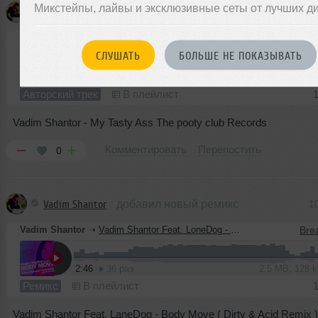
Микстейпы, лайвы и эксклюзивные сеты от лучших д
Vadim Shantor
добавил новый трек
1
Vadim Shantor
➝
Vadim Shantor - My Tasty Ass
СЛУШАТЬ
БОЛЬШЕ НЕ ПОКАЗЫВАТЬ
3:56
44 раза
3.6 MB, 128 
Авторский трек
В плейлист
Vadim Shantor - My Tasty Ass The pooty club Records
Комментировать
Перепостить
0
Vadim Shantor
добавил новый ремикс
1
Vadim Shantor
➝
Vadim Shantor Feat. LoneDog - Body Move ( Dirty & Acid Remix )
2:46
36 раз
2.5 MB, 128 
Ремикс
В плейлист
Vadim Shantor Feat. LaneDog - Body Move ( Dirty & Acid Remix 