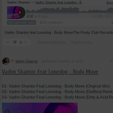
Vadim Shantor
➝
Vadim Shantor feat Lonedog - Body Move
4:32
30 раз
4.2 MB, 128 
Авторский трек
В плейлист
Vadim Shantor feat Lonedog - Body MoveThe Pooty Club Record
Комментировать
Перепостить
0
Vadim Shantor
добавил запись в блог
1
Vadim Shantor feat Lonedog - Body Move
01- Vadim Shantor Feat Lonedog - Body Move (Original Mix)
02- Vadim Shantor Feat Lonedog - Body Move (DeiBeat Remi
03- Vadim Shantor Feat Lonedog - Body Move (Dirty & Acid 