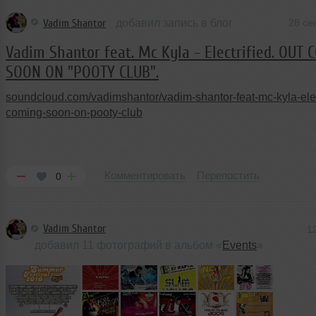
Vadim Shantor
добавил запись в блог
28 се
Vadim Shantor feat. Mc Kyla - Electrified. OUT
SOON ON "POOTY CLUB".
soundcloud.com/vadimshantor/vadim-shantor-feat-mc-kyla-elect
coming-soon-on-pooty-club
Комментировать
Перепостить
0
Vadim Shantor
1
добавил 11 фотографий в альбом «
Events
»