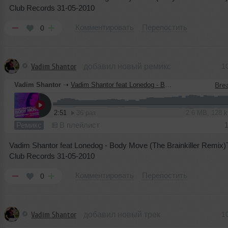
Club Records 31-05-2010
Комментировать
Перепостить
0
Vadim Shantor
добавил новый ремикс
1
Vadim Shantor
➝
Vadim Shantor feat Lonedog - Body Move (The Brainkiller Remix)
2:51
36 раз
2.6 MB, 128 
Ремикс
В плейлист
Vadim Shantor feat Lonedog - Body Move (The Brainkiller Remix
Club Records 31-05-2010
Комментировать
Перепостить
0
Vadim Shantor
добавил новый трек
1