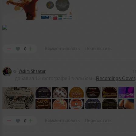
Комментировать
Перепостить
0
Vadim Shantor
1
добавил 13 фотографий в альбом «
Recordings Cover
Комментировать
Перепостить
0