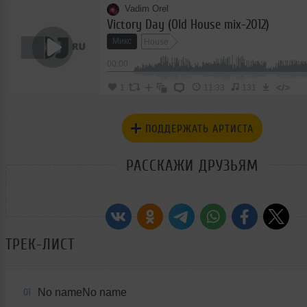
Vadim Orel
Victory Day (Old House mix-2012)
Микс
House
00:00
</>
1
11:33
131
ПОДДЕРЖАТЬ АРТИСТА
РАССКАЖИ ДРУЗЬЯМ
ТРЕК-ЛИСТ
No nameNo name
01