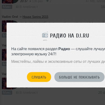
20:37
136 раз
2
47 MB, 320 
Микс
В плейлист
16
Vadim Orel
➝
House Spring 2015
10:50
95 раз
3
25 MB, 320 
РАДИО НА DJ.RU
Микс
В плейлист
3
Vadim Orel
➝
Fucking special house mix (23.02.15)
На сайте появился раздел
Радио
— слушайте лучшу
электронную музыку 24/7!
14:44
100 раз
1
34 MB, 320 
Микстейпы, лайвы и эксклюзивные сеты от лучших д
Микс
В плейлист
23 
Vadim Orel
➝
Welcome To House
СЛУШАТЬ
БОЛЬШЕ НЕ ПОКАЗЫВАТЬ
38:42
108 раз
2
89 MB, 320
Микс
В плейлист
20 