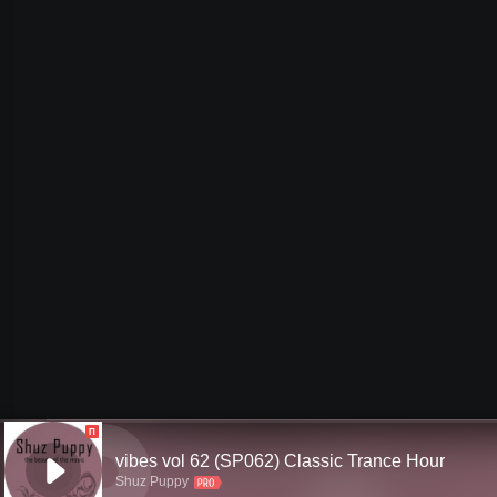
П
vibes vol 62 (SP062) Classic Trance Hour
Shuz Puppy