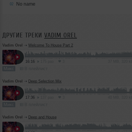
No name
02
ДРУГИЕ ТРЕКИ
VADIM OREL
Vadim Orel
➝
Welcome To House Part 2
16:16
175 раз
3
37 MB, 320 
Микс
В плейлист
Vadim Orel
➝
Deep Selection Mix
17:36
137 раз
3
40 MB, 320 
Микс
В плейлист
Vadim Orel
➝
Deep and House