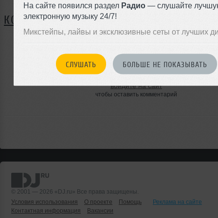
На сайте появился раздел
Радио
— слушайте лучшу
электронную музыку 24/7!
КОММЕНТАРИИ
Микстейпы, лайвы и эксклюзивные сеты от лучших д
ЗАРЕГИСТРИРУЙТЕСЬ
СЛУШАТЬ
БОЛЬШЕ НЕ ПОКАЗЫВАТЬ
Или
войдите на сайт
чтобы оставить комментарий
© 2001 — 2026 «DJ.ru» Все права защищены.
Условия использования
О проекте
Помощь
Реклама на сайте
Контактная информация
Вакансии