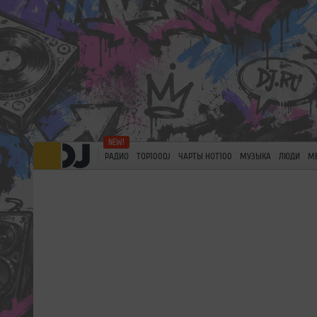
РАДИО
TOP100DJ
ЧАРТЫ HOT100
МУЗЫКА
ЛЮДИ
М