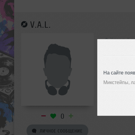
V.A.L.
Украина, Кие
На сайте поя
Микстейпы, л
0
ЛИЧНОЕ СООБЩЕНИЕ