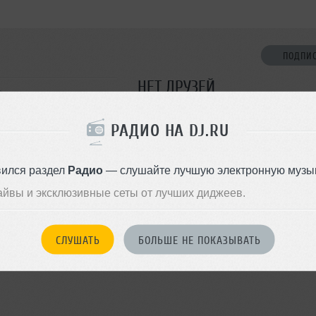
ПОДПИ
НЕТ ДРУЗЕЙ
в
Стань первым!
РАДИО НА DJ.RU
ДОБАВИТЬ В ДР
вился раздел
Радио
— слушайте лучшую электронную музык
айвы и эксклюзивные сеты от лучших диджеев.
СЛУШАТЬ
БОЛЬШЕ НЕ ПОКАЗЫВАТЬ