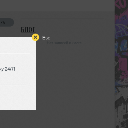
СКА
БЛОГ
Esc
Нет записей в блоге
УЗЬЯ
у 24/7!