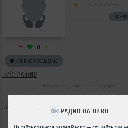
Стань первым!
ДОБАВИ
0
ЛИЧНОЕ СООБЩЕНИЕ
БИОГРАФИЯ
Юрч ещё не поделился своей биографией
БЛОГ
РАДИО НА DJ.RU
Нет записей в блоге
На сайте появился раздел
Радио
— слушайте лучшу