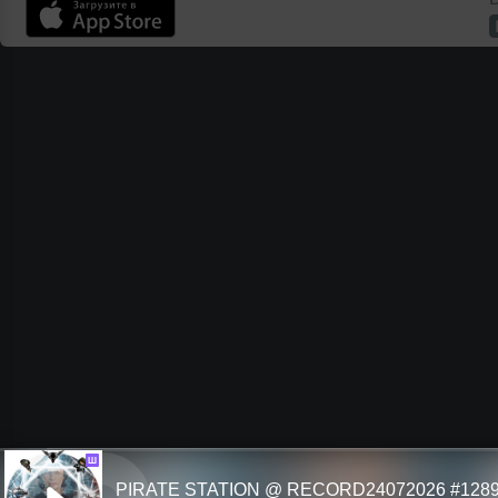
Ш
PIRATE STATION @ RECORD24072026 #128