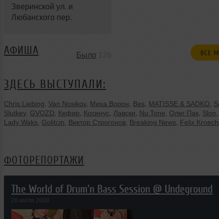
Зверинской ул. и
Любанского пер.
АФИША
ВСЕ 
Было
126
ЗДЕСЬ ВЫСТУПАЛИ:
Chris Liebing
,
Van Nosikov
,
Миха Ворон
,
Bes
,
MATISSE & SADKO
,
S
Slutkey
,
GVOZD
,
Кефир
,
Косинус
,
Лавски
,
Nu:Tone
,
Олег Пак
,
Slon
Lady Waks
,
Golitcin
,
Виктор Строгонов
,
Breaking News
,
Felix Kroech
ФОТОРЕПОРТАЖИ
The World of Drum'n Bass Session @ Undeground
26 июля 2008