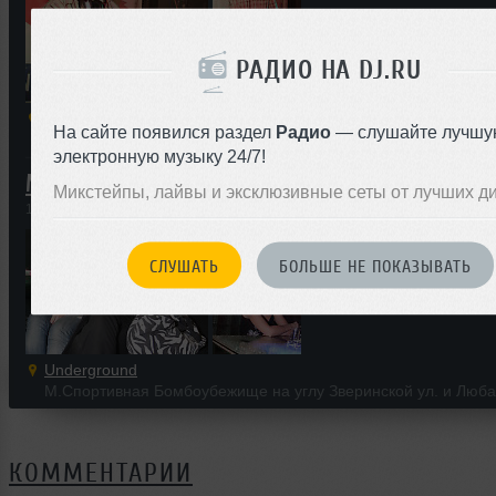
РАДИО НА DJ.RU
Underground
На сайте появился раздел
Радио
— слушайте лучшу
М.Спортивная Бомбоубежище на углу Зверинской ул. и Люба
электронную музыку 24/7!
Механика @ Undeground
Микстейпы, лайвы и эксклюзивные сеты от лучших д
12 июля 2008
СЛУШАТЬ
БОЛЬШЕ НЕ ПОКАЗЫВАТЬ
Underground
М.Спортивная Бомбоубежище на углу Зверинской ул. и Люба
КОММЕНТАРИИ