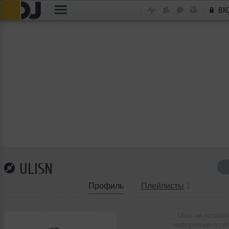
ВХ
ULISN
Профиль
Плейлисты
1
Ulisn не оставил
информации о се