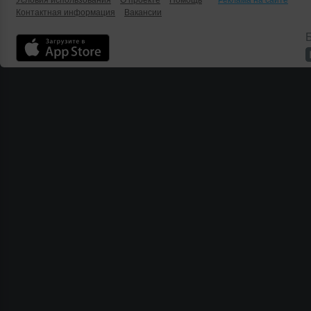
Условия использования
О проекте
Помощь
Реклама на сайте
Контактная информация
Вакансии
Б