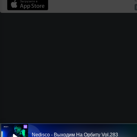
Ш
Nedisco - Выходим На Орбиту Vol.283