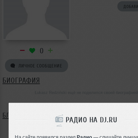
ДОБАВИ
0
ЛИЧНОЕ СООБЩЕНИЕ
БИОГРАФИЯ
Łukasz Redziński ещё не поделился своей биографией
БЛОГ
РАДИО НА DJ.RU
Нет записей в блоге
На сайте появился раздел
Радио
— слушайте лучшу