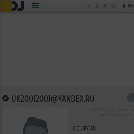
ВХ
UK20012001@YANDEX.RU
uk20012001@yandex.ru не
информации о се
НЕТ ДРУЗЕЙ