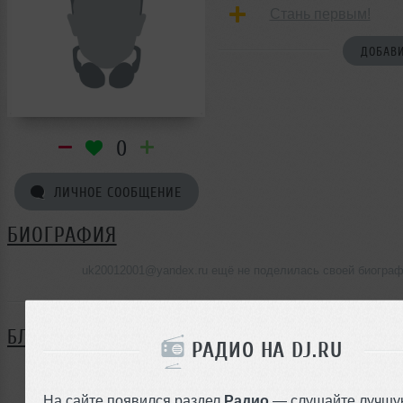
Стань первым!
ДОБАВИ
0
ЛИЧНОЕ СООБЩЕНИЕ
БИОГРАФИЯ
uk20012001@yandex.ru ещё не поделилась своей биогра
БЛОГ
РАДИО НА DJ.RU
Нет записей в блоге
На сайте появился раздел
Радио
— слушайте лучшу