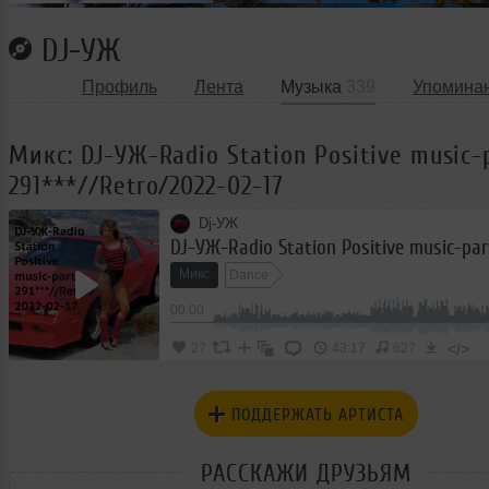
DJ-УЖ
Профиль
Лента
Музыка
339
Упомина
Микс: DJ-УЖ-Radio Station Positive music-
291***//Retro/2022-02-17
Dj-УЖ
Микс
Dance
00:00
</>
27
43:17
627
ПОДДЕРЖАТЬ АРТИСТА
РАССКАЖИ ДРУЗЬЯМ