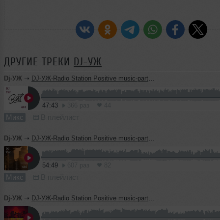
ДРУГИЕ ТРЕКИ
DJ-УЖ
Dj-УЖ
➝
DJ-УЖ-Radio Station Positive music-part 443/Funk-Disco/2026-04-12
47:43
366 раз
44
Микс
В плейлист
Dj-УЖ
➝
DJ-УЖ-Radio Station Positive music-part 442/Lounge-Funk-Disco-Insrumental/2026-03-31
54:49
607 раз
82
Микс
В плейлист
Dj-УЖ
➝
DJ-УЖ-Radio Station Positive music-part 441/Lounge-Funk-Disco-Insrumental/2026-03-19