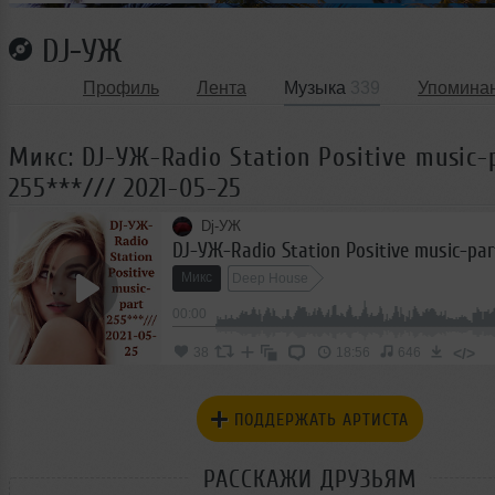
DJ-УЖ
Профиль
Лента
Музыка
339
Упомина
Микс: DJ-УЖ-Radio Station Positive music-
255***/// 2021-05-25
Dj-УЖ
Микс
Deep House
00:00
</>
38
18:56
646
ПОДДЕРЖАТЬ АРТИСТА
РАССКАЖИ ДРУЗЬЯМ