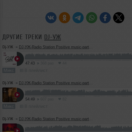
ДРУГИЕ ТРЕКИ
DJ-УЖ
Dj-УЖ
➝
DJ-УЖ-Radio Station Positive music-part 443/Funk-Disco/2026-04-12
47:43
368 раз
44
Микс
В плейлист
Dj-УЖ
➝
DJ-УЖ-Radio Station Positive music-part 442/Lounge-Funk-Disco-Insrumental/2026-03-31
54:49
607 раз
82
Микс
В плейлист
Dj-УЖ
➝
DJ-УЖ-Radio Station Positive music-part 441/Lounge-Funk-Disco-Insrumental/2026-03-19