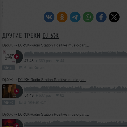
ДРУГИЕ ТРЕКИ
DJ-УЖ
Dj-УЖ
➝
DJ-УЖ-Radio Station Positive music-part 443/Funk-Disco/2026-04-12
47:43
369 раз
44
Микс
В плейлист
Dj-УЖ
➝
DJ-УЖ-Radio Station Positive music-part 442/Lounge-Funk-Disco-Insrumental/2026-03-31
54:49
607 раз
82
Микс
В плейлист
Dj-УЖ
➝
DJ-УЖ-Radio Station Positive music-part 441/Lounge-Funk-Disco-Insrumental/2026-03-19