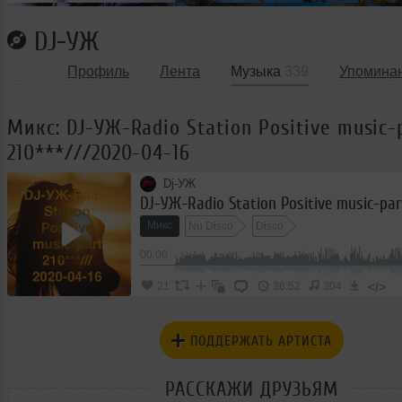
DJ-УЖ
Профиль
Лента
Музыка
339
Упомина
Микс: DJ-УЖ-Radio Station Positive music-
210***///2020-04-16
Dj-УЖ
Микс
Nu Disco
Disco
00:00
</>
21
36:52
304
ПОДДЕРЖАТЬ АРТИСТА
РАССКАЖИ ДРУЗЬЯМ