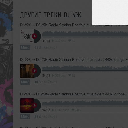
ДРУГИЕ ТРЕКИ
DJ-УЖ
Dj-УЖ
➝
DJ-УЖ-Radio Station Positive music-part 443/Funk-Disco/2
47:43
365 раз
43
Микс
В плейлист
Dj-УЖ
➝
DJ-УЖ-Radio Station Positive music-part 442/Lounge-Funk-Disco-Insrumental/
54:49
605 раз
82
Микс
В плейлист
Dj-УЖ
➝
DJ-УЖ-Radio Station Positive music-part 441/Lounge-Funk-Disco-Insrumental/
94:32
1032 раза
206
Микс
В плейлист