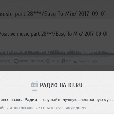
music-part 28***/Easy To Mix/ 2017-09-01
ositive music-part 28***/Easy To Mix/ 2017-09-01
очередь
Комментировать
</>
51:19
102
Скачать
ОДДЕРЖАТЬ АРТИСТА
РАДИО НА DJ.RU
СКАЖИ ДРУЗЬЯМ
вился раздел
Радио
— слушайте лучшую электронную музык
айвы и эксклюзивные сеты от лучших диджеев.