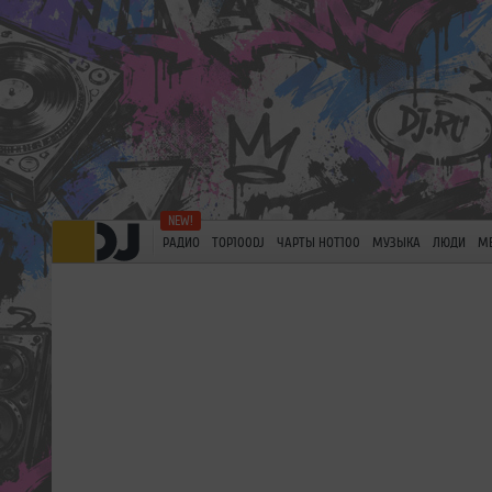
РАДИО
TOP100DJ
ЧАРТЫ HOT100
МУЗЫКА
ЛЮДИ
М