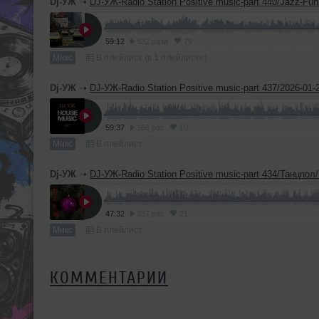
Dj-УЖ
➝
DJ-УЖ-Radio Station Positive music-part 440/Jazz-Funk-Insrumental-70е-80е/
59:12
532 раза
79
Микс
В плейлист (в 1 плейлисте)
Dj-УЖ
➝
DJ-УЖ-Radio Station Positive music-part 437/2026-01-
59:37
166 раз
10
Микс
В плейлист
Dj-УЖ
➝
DJ-УЖ-Radio Station Positive music-part 434/Танцпол/FUNK-DISCO House
47:32
337 раз
21
Микс
В плейлист
КОММЕНТАРИИ