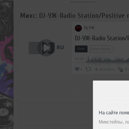
Микс: DJ-УЖ-Radio Station/Positive 
Dj-УЖ
DJ-УЖ-Radio Station/P
Микс
Deep House
00:00
В 
8
Добавить
П
РАС
На сайте поя
Микстейпы, л