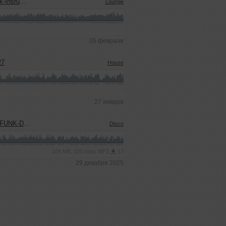
2026-02-05
Lounge
05 февраля
27
House
27 января
/2025-12-29
Disco
109 MB, 320 kbps MP3
17
29 декабря 2025