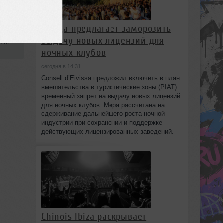
Ибица предлагает заморозить
выдачу новых лицензий для
9:52
ночных клубов
сегодня в 14:31
Consell d’Eivissa предложил включить в план
вмешательства в туристические зоны (PIAT)
временный запрет на выдачу новых лицензий
для ночных клубов. Мера рассчитана на
сдерживание дальнейшего роста ночной
индустрии при сохранении и поддержке
действующих лицензированных заведений.
Chinois Ibiza раскрывает