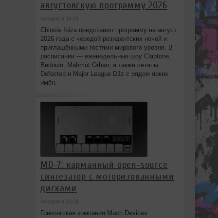
августовскую программу 2026
сегодня в 14:01
Chinois Ibiza представил программу на август
2026 года с чередой резидентских ночей и
приглашёнными гостями мирового уровня. В
расписании — еженедельные шоу Claptone,
Bedouin, Mahmut Orhan, а также сетапы
Defected и Major League DJz с рядом ярких
имён.
MD-7: карманный open‑source
синтезатор с моторизованными
дисками
сегодня в 13:31
Гонконгская компания Mach Devices