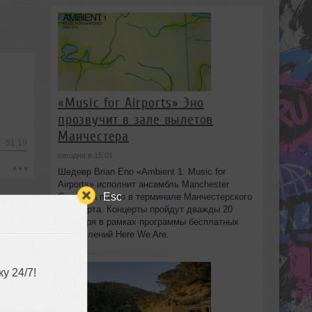
«Music for Airports» Эно
прозвучит в зале вылетов
Манчестера
-51:19
сегодня в 15:01
Шедевр Brian Eno «Ambient 1: Music for
Airports» исполнит ансамбль Manchester
Esc
Camerata прямо в терминале Манчестерского
аэропорта. Концерты пройдут дважды 20
сентября в рамках программы бесплатных
выступлений Here We Are.
у 24/7!