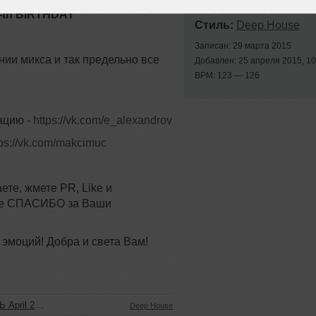
0-th BIRTHDAY
Стиль:
Deep House
Записан: 29 марта 2015
нии микса и так предельно все
Добавлен: 25 апреля 2015, 10
BPM: 123 — 126
ацию -
https://vk.com/e_alexandrov
tps://vk.com/makcimuc
ете, жмете PR, Like и
ное СПАСИБО за Ваши
моций! Добра и света Вам!
ril 2015
Deep House