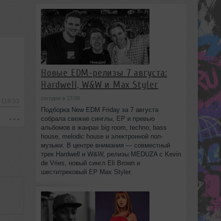
Новые EDM-релизы 7 августа:
Hardwell, W&W и Max Styler
сегодня в 13:08
-118:33
Подборка New EDM Friday за 7 августа
собрала свежие синглы, EP и превью
альбомов в жанрах big room, techno, bass
house, melodic house и электронной поп-
музыки. В центре внимания — совместный
трек Hardwell и W&W, релизы MEDUZA с Kevin
de Vries, новый сингл Eli Brown и
шеститрековый EP Max Styler.