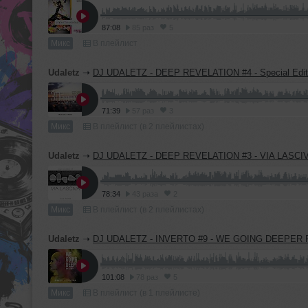
87:08
85 раз
5
Микс
В плейлист
Udaletz
➝
DJ UDALETZ - DEEP REVELATION #4 - Special Edition (Birt
71:39
57 раз
3
Микс
В плейлист (в 2 плейлистах)
Udaletz
➝
DJ UDALETZ - DEEP REVELATION #3 - VIA LASCI
78:34
43 раза
2
Микс
В плейлист (в 2 плейлистах)
Udaletz
➝
DJ UDALETZ - INVERTO #9 - WE GOING DEEPER P
101:08
78 раз
5
Микс
В плейлист (в 1 плейлисте)