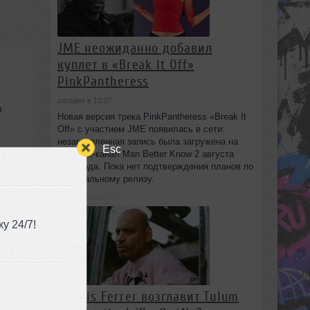
JME неожиданно добавил
куплет в «Break It Off»
PinkPantheress
сегодня в 12:07
n
Новая версия трека PinkPantheress «Break It
Off» с участием JME появилась в сети:
незаглавленная запись была загружена на
Esc
YouTube-канал Man Better Know 2 августа
2026 года. Пока нет подтверждения планов по
;
официальному релизу.
 DJ
у 24/7!
Dennis Ferrer возглавит Tulum