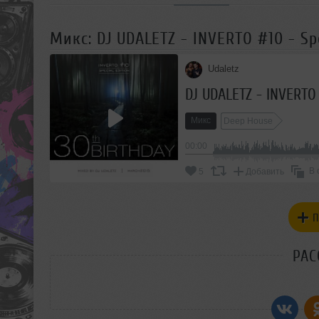
Микс: DJ UDALETZ - INVERTO #10 - Spe
Udaletz
DJ UDALETZ - INVERTO #
Микс
Deep House
00:00
В 
5
Добавить
П
РАС