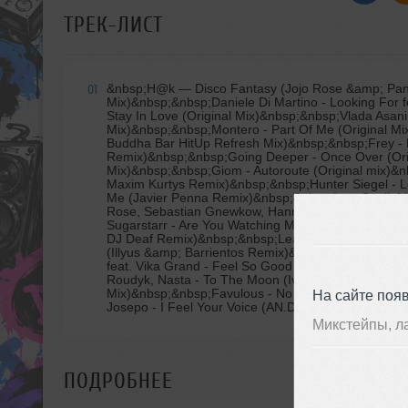
ТРЕК-ЛИСТ
&nbsp;H@k
— Disco Fantasy (Jojo Rose &amp; Pan
01
Mix)&nbsp;&nbsp;Daniele Di Martino - Looking For f
Stay In Love (Original Mix)&nbsp;&nbsp;Vlada Asani
Mix)&nbsp;&nbsp;Montero - Part Of Me (Original Mix
Buddha Bar HitUp Refresh Mix)&nbsp;&nbsp;Frey - L
Remix)&nbsp;&nbsp;Going Deeper - Once Over (Ori
Mix)&nbsp;&nbsp;Giom - Autoroute (Original mix)&nb
Maxim Kurtys Remix)&nbsp;&nbsp;Hunter Siegel - Le
Me (Javier Penna Remix)&nbsp;&nbsp;Ivan Spell, Mi
Rose, Sebastian Gnewkow, Hannah Ray - Centrefold
Sugarstarr - Are You Watching Me (Denny Joker &
DJ Deaf Remix)&nbsp;&nbsp;Leandro Da Silva - Sing
(Illyus &amp; Barrientos Remix)&nbsp;&nbsp;Tumad
feat. Vika Grand - Feel So Good (Original Mix)&nbs
Roudyk, Nasta - To The Moon (Ivan Spell &amp; Da
Mix)&nbsp;&nbsp;Favulous - No Diggity&nbsp;&nbs
На сайте поя
Josepo - I Feel Your Voice (AN.DU Deep Mix)
Микстейпы, л
ПОДРОБНЕЕ