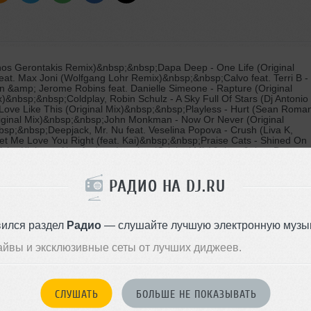
os Gerontakis Remix)&nbsp;&nbsp;Dapa Deep - One Life (Original
eat. Max Joni (Wolfgang Lohr Remix)&nbsp;&nbsp;Calvo feat. Terri B -
n &amp; Jerome Robins feat. Danielle Simeone - Rapture (Original
)&nbsp;&nbsp;Coldplay, Robin Schulz - A Sky Full Of Stars (Dj Antonio
ove Like This (Original Mix)&nbsp;&nbsp;Playless - Hurt (Sean Roma
ginal Mix)&nbsp;&nbsp;John Monkman - Now Or Never (Original
sp;&nbsp;Deepjack, Mr. Nu feat. Veselina Popova - Crush (Liva K,
t Me Love You Right (feat. Kai)&nbsp;&nbsp;Praise Cats - Shined On
sha Klein vs. Alex Ander - Leaving (Original Mix)&nbsp;&nbsp;Dave
 (Dave Rose Remix)&nbsp;&nbsp;Alexandra Prince feat. Syke 'N'
amp; Dmitry Truntov Remix)&nbsp;&nbsp;ZHU - Faded (DJ Vitaco &amp
 It Back (Original Mix)&nbsp;&nbsp;Joshi Mami - I Need Your Love
РАДИО НА DJ.RU
a - Everything (Paggi &amp; Costanzi Remix)&nbsp;&nbsp;Misha Klein
p;&nbsp;Phil Colors - Dope Slanger (Original Mix)&nbsp;&nbsp;Ivan
niel Magre Remix)&nbsp;&nbsp;John Stoongard - Purportedly (Original
p;Luca Debonaire - Joox (Club Mix)&nbsp;&nbsp;Tony Martinez &amp;
вился раздел
Радио
— слушайте лучшую электронную музык
айвы и эксклюзивные сеты от лучших диджеев.
СЛУШАТЬ
БОЛЬШЕ НЕ ПОКАЗЫВАТЬ