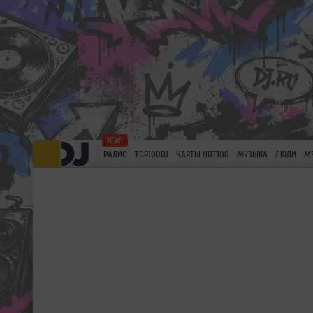
РАДИО
TOP100DJ
ЧАРТЫ HOT100
МУЗЫКА
ЛЮДИ
М