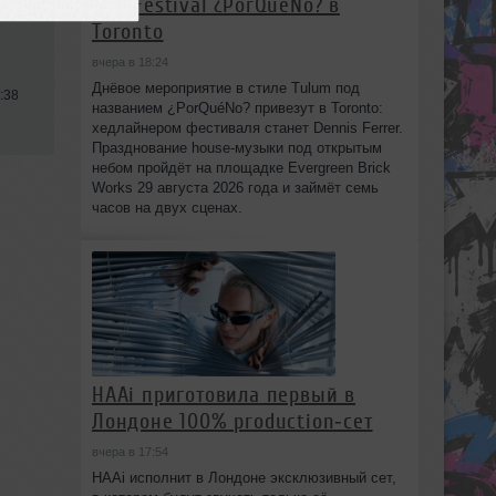
Day Festival ¿PorQuéNo? в
Toronto
вчера в 18:24
Днёвое мероприятие в стиле Tulum под
:38
названием ¿PorQuéNo? привезут в Toronto:
хедлайнером фестиваля станет Dennis Ferrer.
Празднование house-музыки под открытым
небом пройдёт на площадке Evergreen Brick
Works 29 августа 2026 года и займёт семь
часов на двух сценах.
HAAi приготовила первый в
Лондоне 100% production‑сет
вчера в 17:54
HAAi исполнит в Лондоне эксклюзивный сет,