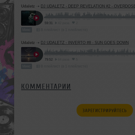
Udaletz
➝
DJ UDALETZ - DEEP REVELATION #2 - OVERDOS
59:31
42 раза
2
Микс
В плейлист (в 1 плейлисте)
Udaletz
➝
DJ UDALETZ - INVERTO #8 - SUN GOES DOWN
79:52
64 раза
5
Микс
В плейлист (в 1 плейлисте)
КОММЕНТАРИИ
ЗАРЕГИСТРИРУЙТЕСЬ