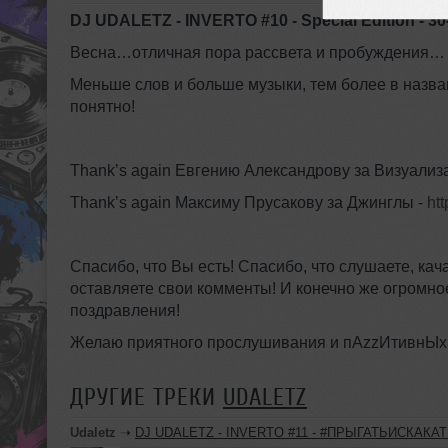
DJ UDALETZ - INVERTO #10 - Special Edition - 3
Весна…отличная пора рассвета и пробуждения…
Меньше слов и больше музыки, тем более в назва
понятно!
Thank’s again Евгению Александрову за Визуализ
Thank’s again Максиму Прусакову за Джинглы -
ht
Спасибо, что Вы есть! Спасибо, что слушаете, кача
оставляете свои комменты! И конечно же огром
поздравления!
Желаю приятного прослушивания и пАzzИтивнЫх э
ДРУГИЕ ТРЕКИ
UDALETZ
Udaletz
➝
DJ UDALETZ - INVERTO #11 - #ПРЫГАТЬИСКАКАТЬ Ap