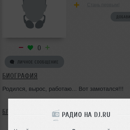
Стань первым!
ДОБАВИ
0
ЛИЧНОЕ СООБЩЕНИЕ
БИОГРАФИЯ
Родился, вырос, работаю... Вот замотался!!!
БЛОГ
РАДИО НА DJ.RU
Нет записей в блоге