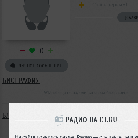
Стань первым!
ДОБАВИ
0
ЛИЧНОЕ СООБЩЕНИЕ
БИОГРАФИЯ
WIZnet ещё не поделился своей биографией
БЛОГ
РАДИО НА DJ.RU
Нет записей в блоге
На сайте появился раздел
Радио
— слушайте лучшу