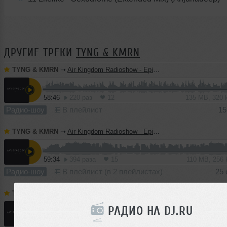
ДРУГИЕ ТРЕКИ
TYNG & KMRN
TYNG & KMRN
➝
Air Kingdom Radioshow - Episode011
58:46
220 раз
12
135 MB, 320
Радио-шоу
В плейлист
15
TYNG & KMRN
➝
Air Kingdom Radioshow - Episode010
59:34
394 раза
15
110 MB, 256
Радио-шоу
В плейлист (в 2 плейлистах)
25 
TYNG & KMRN
➝
Air Kingdom Radioshow - Episode009
РАДИО НА DJ.RU
58:47
299 раз
17
135 MB, 320