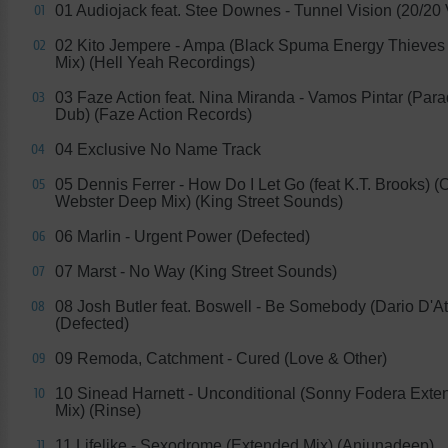
01 Audiojack feat. Stee Downes - Tunnel Vision (20/20 
01
02 Kito Jempere - Ampa (Black Spuma Energy Thieves
02
Mix) (Hell Yeah Recordings)
03 Faze Action feat. Nina Miranda - Vamos Pintar (Para
03
Dub) (Faze Action Records)
04 Exclusive No Name Track
04
05 Dennis Ferrer - How Do I Let Go (feat K.T. Brooks) (
05
Webster Deep Mix) (King Street Sounds)
06 Marlin - Urgent Power (Defected)
06
07 Marst - No Way (King Street Sounds)
07
08 Josh Butler feat. Boswell - Be Somebody (Dario D'At
08
(Defected)
09 Remoda, Catchment - Cured (Love & Other)
09
10 Sinead Harnett - Unconditional (Sonny Fodera Exte
10
Mix) (Rinse)
11 Lifelike - Sexodrome (Extended Mix) (Anjunadeep)
11