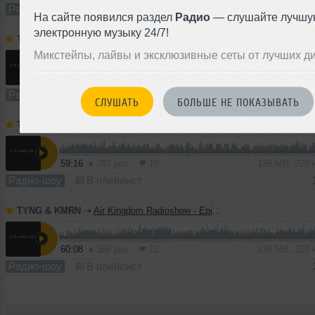
Радио-шоу
В плейлист
20 с
На сайте появился раздел
Радио
— слушайте лучшу
электронную музыку 24/7!
TYNG & KMRN
➝
Air Kingdom Radioshow - Episode008
Микстейпы, лайвы и эксклюзивные сеты от лучших д
58:57
477 раз
24
135 MB, 320
Радио-шоу
В плейлист
16
СЛУШАТЬ
БОЛЬШЕ НЕ ПОКАЗЫВАТЬ
TYNG & KMRN
➝
Air Kingdom Radioshow - Episode007
59:16
287 раз
18
136 MB, 320
Радио-шоу
В плейлист
TYNG & KMRN
➝
Air Kingdom Radioshow - Episode006
60:08
386 раз
22
138 MB, 320
Радио-шоу
В плейлист