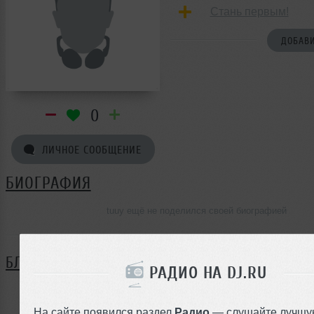
Стань первым!
ДОБАВИ
0
ЛИЧНОЕ СООБЩЕНИЕ
БИОГРАФИЯ
tuuy ещё не поделился своей биографией
БЛОГ
РАДИО НА DJ.RU
Нет записей в блоге
На сайте появился раздел
Радио
— слушайте лучшу