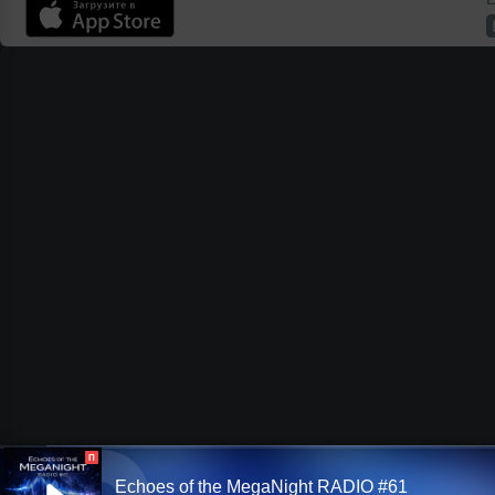
П
Echoes of the MegaNight RADIO #61