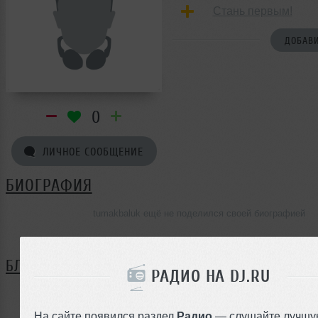
Стань первым!
ДОБАВИ
0
ЛИЧНОЕ СООБЩЕНИЕ
БИОГРАФИЯ
tumakbaluk ещё не поделился своей биографией
БЛОГ
РАДИО НА DJ.RU
Нет записей в блоге
На сайте появился раздел
Радио
— слушайте лучшу