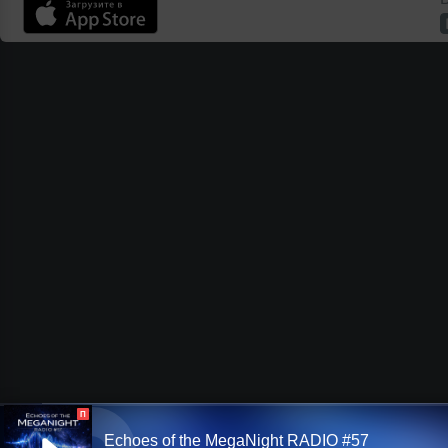
П
Echoes of the MegaNight RADIO #57