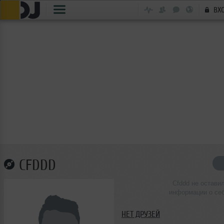
ВХ
CFDDD
Cfddd не остави
информации о се
НЕТ ДРУЗЕЙ