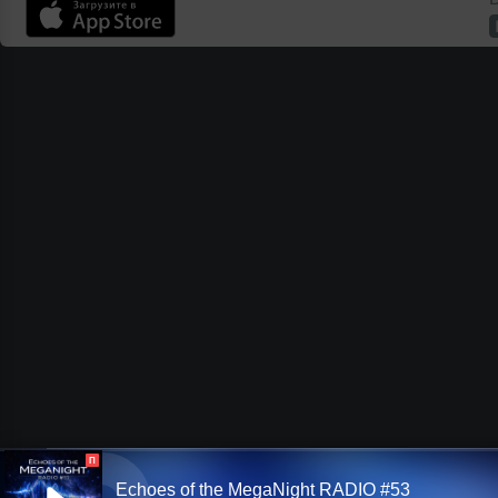
П
Echoes of the MegaNight RADIO #53