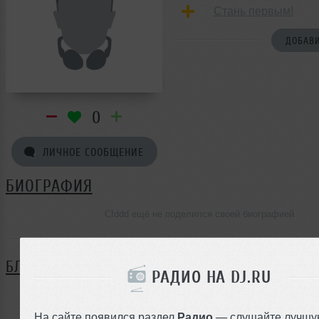
Стань первым!
ДОБАВИ
0
ЛИЧНОЕ СООБЩЕНИЕ
БИОГРАФИЯ
Cfddd ещё не поделился своей биографией
БЛОГ
РАДИО НА DJ.RU
Нет записей в блоге
На сайте появился раздел
Радио
— слушайте лучшу