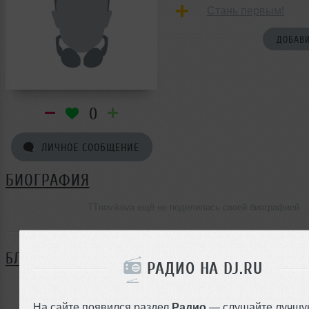
Стань первым!
ДОБАВИ
0
ЛИЧНОЕ СООБЩЕНИЕ
БИОГРАФИЯ
TTnovikova ещё не поделилась своей биографией
БЛОГ
РАДИО НА DJ.RU
Нет записей в блоге
На сайте появился раздел
Радио
— слушайте лучшу