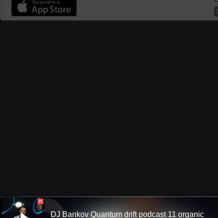
П
DJ Bankov Quantum drift podcast 11 organic