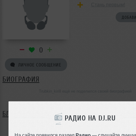
Стань первым!
ДОБАВИ
0
ЛИЧНОЕ СООБЩЕНИЕ
БИОГРАФИЯ
Trubkin_kirill ещё не поделился своей биографией
БЛОГ
РАДИО НА DJ.RU
Нет записей в блоге
На сайте появился раздел
Радио
— слушайте лучшу