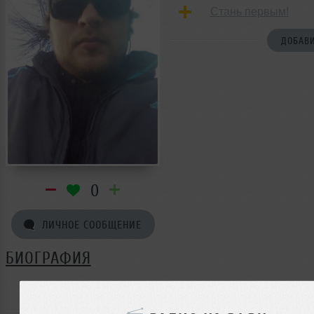
Стань первым!
ДОБАВИ
0
ЛИЧНОЕ СООБЩЕНИЕ
БИОГРАФИЯ
tr remix ещё не поделился своей биографией