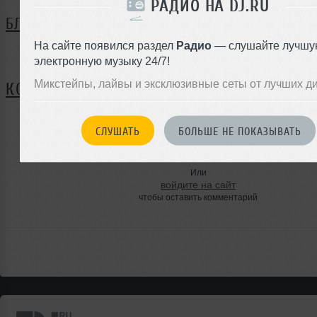
РАДИО НА DJ.RU
БЛОГ
На сайте появился раздел
Радио
— слушайте лучшу
Нет записей в блоге
электронную музыку 24/7!
Микстейпы, лайвы и эксклюзивные сеты от лучших д
КОММЕНТАРИИ
СЛУШАТЬ
БОЛЬШЕ НЕ ПОКАЗЫВАТЬ
ЗАРЕГИСТРИРУЙТЕСЬ
Или
войдите на сайт
чтобы оставить комментарий