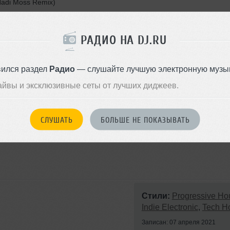
 Nadi Moss Remix)
РАДИО НА DJ.RU
 Remix)
вился раздел
Радио
— слушайте лучшую электронную музык
айвы и эксклюзивные сеты от лучших диджеев.
СЛУШАТЬ
БОЛЬШЕ НЕ ПОКАЗЫВАТЬ
Стили:
Progressive Ho
Indie Electronic
,
Tech H
Записан: 07 апреля 2021