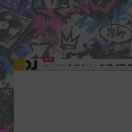
РАДИО
TOP100DJ
ЧАРТЫ HOT100
МУЗЫКА
ЛЮДИ
М