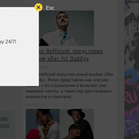
Esc
у 24/7!
Marlon Hoffstadt представил
альбом «Das Ist Daddy»
вчера в 13:34
Marlon Hoffstadt выпустил новый альбом «Das
Ist Daddy». Релиз представлен как «письмо
любви» к его слушателям и включает уже
знакомые синглы, а также ряд приглашённых
вокалистов и соавторов.
use
,
ouse