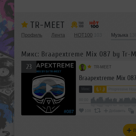
TR-MEET
Профиль
Лента
HOT100
103
Музыка
13
Микс: Braapextreme Mix 087 by Tr-
23
TR-MEET
Braapextreme Mix 087
Микс
1
Progressive Ho
00:00
108
Добавить
П