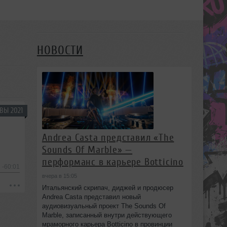
НОВОСТИ
ВЫ 2021
Andrea Casta представил «The
Sounds Of Marble» —
перформанс в карьере Botticino
-60:01
вчера в 15:05
Итальянский скрипач, диджей и продюсер
Andrea Casta представил новый
аудиовизуальный проект The Sounds Of
Marble, записанный внутри действующего
мраморного карьера Botticino в провинции