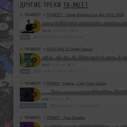
ДРУГИЕ ТРЕКИ
TR-MEET
TR-MEET
➝
TR-MEET - Santa Barbara Live Mix 24.01.2026
110:23
523 раза
76
Микс
В плейлист (в 3 плейлистах)
TR-MEET
➝
SDVG MIX 01 (Indie Dance)
30:53
956 раз
23
Микс
В плейлист (в 1 плейлисте)
TR-MEET
➝
TERMIT, Yuliana - Cats From Space
4:00
686 раз
14
Авторский трек
В плейлист (в 1 плейлисте)
TR-MEET
➝
TERMIT - Para Estallar