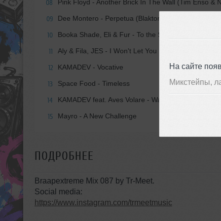
Pink Floyd - Another Brick In The Wall (Tim Enso &
08
Dee Montero - Perpetua (Blaktone Remix)
09
Booka Shade, Eli & Fur - To the Sea (8Kays Remix)
10
Aly & Fila, JES - I Won't Let You Fall (Space Motion
11
На сайте поя
KAMADEV - Vocative
12
Микстейпы, л
Space Food - Timeless
13
KAMADEV feat. Aves Volare - War Is Won
14
Mayro - A New Challenge
15
ПОДРОБНЕЕ
Braapextreme Mix 087 by Tr-Meet.
Social media:
https://www.instagram.com/trmeetmusic