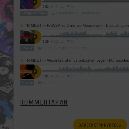
2:52
447 раз
11
Авторский трек
В плейлист (в 1 плейлисте)
TR-MEET
➝
PAWSA vs Отпетые Мошенники - Бросай курить (TERMIT 'Dirty Ca
2:29
612 раз
18
Ремикс
В плейлист (в 1 плейлисте)
TR-MEET
➝
Alexandra Stan vs Sebastien Leger - Mr. Saxobeat (TERMIT & Yuliana 'D
5:01
825 раз
28
Ремикс
В плейлист
КОММЕНТАРИИ
ЗАРЕГИСТРИРУЙТЕСЬ