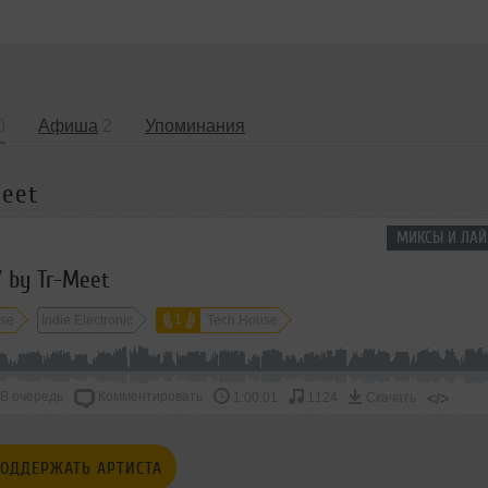
0
Афиша
2
Упоминания
Meet
МИКСЫ И ЛАЙ
 by Tr-Meet
1
use
Indie Electronic
Tech House
В очередь
Комментировать
</>
1:00:01
1124
Скачать
ОДДЕРЖАТЬ АРТИСТА