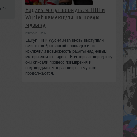
Fugees могут вернуться: Hill и
8:44
Wyclef намекнули на новую
музыку
вчера в 13:02
Lauryn Hill и Wyclef Jean вновь выступили
вместе на британской площадке и не
исключили возможность работы над новым
материалом от Fugees. В интервью перед шоу
они описали процесс примирения и
подтвердили, что разговоры о музыке
продолжаются.