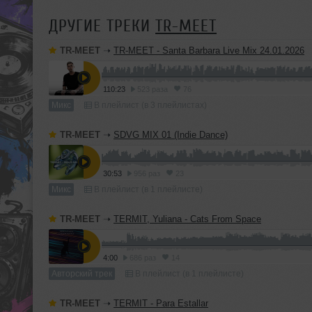
ДРУГИЕ ТРЕКИ
TR-MEET
TR-MEET
➝
TR-MEET - Santa Barbara Live Mix 24.01.2026
110:23
523 раза
76
Микс
В плейлист (в 3 плейлистах)
TR-MEET
➝
SDVG MIX 01 (Indie Dance)
30:53
956 раз
23
Микс
В плейлист (в 1 плейлисте)
TR-MEET
➝
TERMIT, Yuliana - Cats From Space
4:00
686 раз
14
Авторский трек
В плейлист (в 1 плейлисте)
TR-MEET
➝
TERMIT - Para Estallar