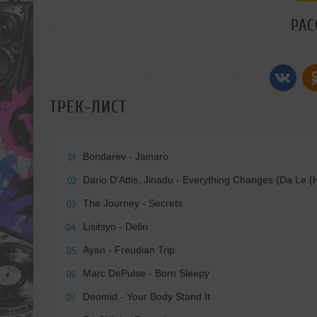
РАС
ТРЕК-ЛИСТ
Bondarev - Jainaro
01
Dario D'Attis, Jinadu - Everything Changes (Da Le (
02
The Journey - Secrets
03
Lisitsyn - Deliri
04
Ayan - Freudian Trip
05
Marc DePulse - Born Sleepy
06
Deomid - Your Body Stand It
07