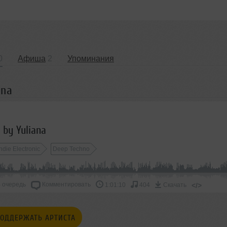
0
Афиша
2
Упоминания
ana
 by Yuliana
Indie Electronic
Deep Techno
 очередь
Комментировать
</>
1:01:10
404
Скачать
ОДДЕРЖАТЬ АРТИСТА