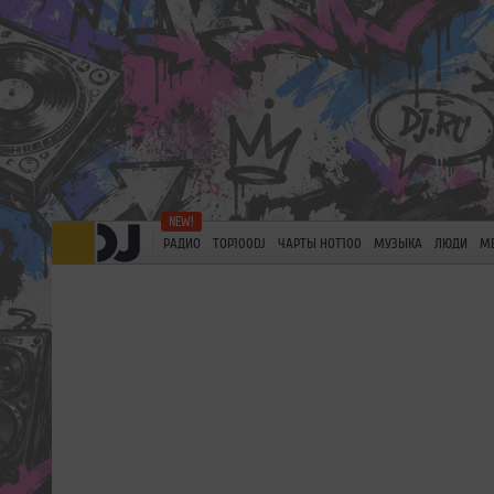
РАДИО
TOP100DJ
ЧАРТЫ HOT100
МУЗЫКА
ЛЮДИ
М