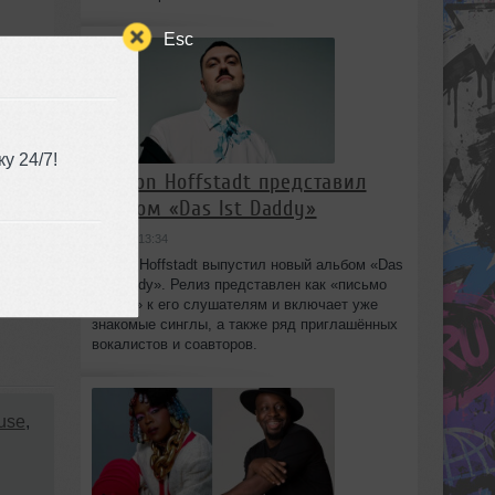
Esc
у 24/7!
Marlon Hoffstadt представил
альбом «Das Ist Daddy»
вчера в 13:34
Marlon Hoffstadt выпустил новый альбом «Das
Ist Daddy». Релиз представлен как «письмо
любви» к его слушателям и включает уже
знакомые синглы, а также ряд приглашённых
вокалистов и соавторов.
use
,