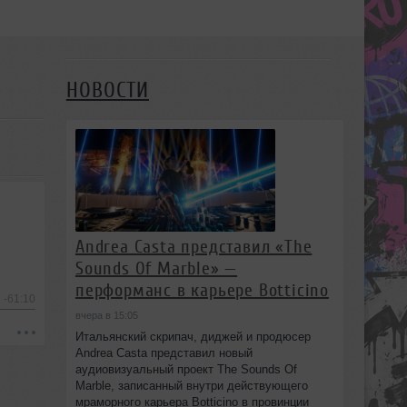
НОВОСТИ
Andrea Casta представил «The
Sounds Of Marble» —
перформанс в карьере Botticino
-61:10
вчера в 15:05
Итальянский скрипач, диджей и продюсер
Andrea Casta представил новый
аудиовизуальный проект The Sounds Of
Marble, записанный внутри действующего
мраморного карьера Botticino в провинции