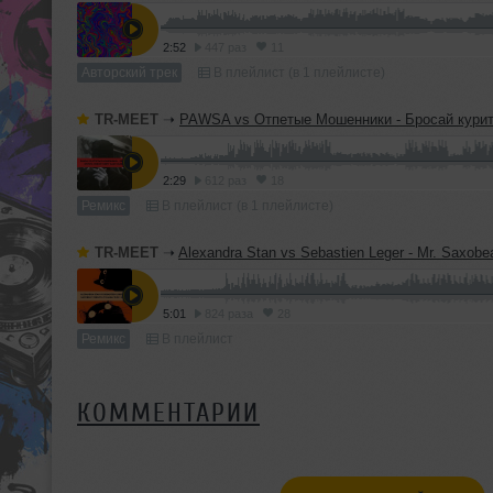
2:52
447 раз
11
Авторский трек
В плейлист (в 1 плейлисте)
TR-MEET
➝
PAWSA vs Отпетые Мошенники - Бросай курить (TERMIT 'Dirty Ca
2:29
612 раз
18
Ремикс
В плейлист (в 1 плейлисте)
TR-MEET
➝
Alexandra Stan vs Sebastien Leger - Mr. Saxobeat (TERMIT & Yuliana 'D
5:01
824 раза
28
Ремикс
В плейлист
КОММЕНТАРИИ