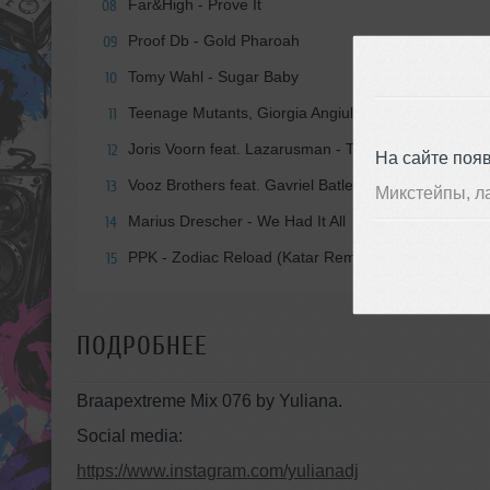
Far&High - Prove It
08
Proof Db - Gold Pharoah
09
Tomy Wahl - Sugar Baby
10
Teenage Mutants, Giorgia Angiuli - What We Think 
11
Joris Voorn feat. Lazarusman - This City (Olivier G
12
На сайте поя
Vooz Brothers feat. Gavriel Batler - Bored
13
Микстейпы, л
Marius Drescher - We Had It All
14
PPK - Zodiac Reload (Katar Remix)
15
ПОДРОБНЕЕ
Braapextreme Mix 076 by Yuliana.
Social media:
https://www.instagram.com/yulianadj