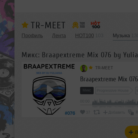
TR-MEET
Профиль
Лента
HOT100
103
Музыка
13
Микс: Braapextreme Mix 076 by Yuli
TR-MEET
Braapextreme Mix 076
Микс
Progressive House
00:00
В
37
Добавить
П