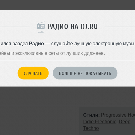
РАДИО НА DJ.RU
(Lunar Plane Remix)
iacomotto Remix)
вился раздел
Радио
— слушайте лучшую электронную музык
айвы и эксклюзивные сеты от лучших диджеев.
СЛУШАТЬ
БОЛЬШЕ НЕ ПОКАЗЫВАТЬ
Стили:
Progressive Ho
Indie Electronic
,
Deep
Techno