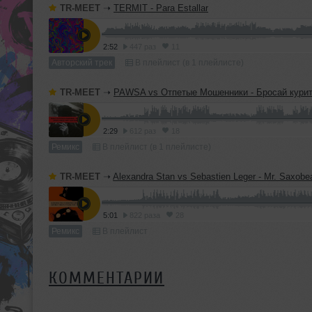
TR-MEET
➝
TERMIT - Para Estallar
2:52
447 раз
11
Авторский трек
В плейлист (в 1 плейлисте)
TR-MEET
➝
PAWSA vs Отпетые Мошенники - Бросай курить (TERMIT 'Dirty Ca
2:29
612 раз
18
Ремикс
В плейлист (в 1 плейлисте)
TR-MEET
➝
Alexandra Stan vs Sebastien Leger - Mr. Saxobeat (TERMIT & Yuliana 'D
5:01
822 раза
28
Ремикс
В плейлист
КОММЕНТАРИИ