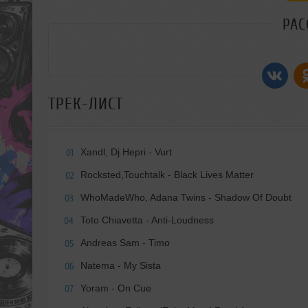
РАС
ТРЕК-ЛИСТ
Xandl, Dj Hepri - Vurt
01
Rocksted,Touchtalk - Black Lives Matter
02
WhoMadeWho, Adana Twins - Shadow Of Doubt
03
Toto Chiavetta - Anti-Loudness
04
Andreas Sam - Timo
05
Natema - My Sista
06
Yoram - On Cue
07