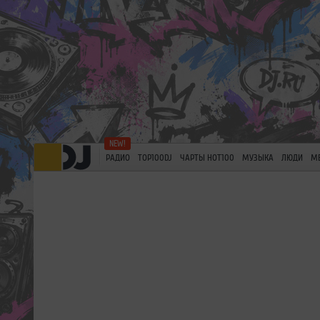
РАДИО
TOP100DJ
ЧАРТЫ HOT100
МУЗЫКА
ЛЮДИ
М