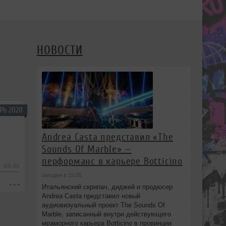
НОВОСТИ
РЬ 2020
Andrea Casta представил «The
Sounds Of Marble» —
перформанс в карьере Botticino
-60:46
сегодня в 15:05
Итальянский скрипач, диджей и продюсер
Andrea Casta представил новый
аудиовизуальный проект The Sounds Of
Marble, записанный внутри действующего
мраморного карьера Botticino в провинции