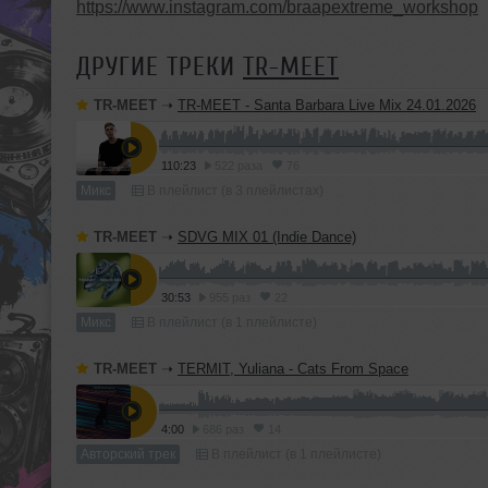
https://www.instagram.com/braapextreme_workshop
ДРУГИЕ ТРЕКИ
TR-MEET
TR-MEET
➝
TR-MEET - Santa Barbara Live Mix 24.01.2026
110:23
522 раза
76
Микс
В плейлист (в 3 плейлистах)
TR-MEET
➝
SDVG MIX 01 (Indie Dance)
30:53
955 раз
22
Микс
В плейлист (в 1 плейлисте)
TR-MEET
➝
TERMIT, Yuliana - Cats From Space
4:00
686 раз
14
Авторский трек
В плейлист (в 1 плейлисте)