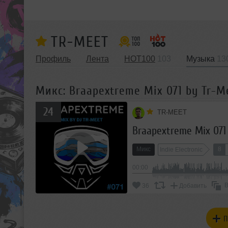
TR-MEET
Профиль
Лента
HOT100
103
Музыка
13
Микс: Braapextreme Mix 071 by Tr-M
24
TR-MEET
Braapextreme Mix 071
Микс
8
Indie Electronic
00:00
В
36
Добавить
П