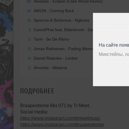
Aiwaska - Eclipse (Fake Mood Remix)
08
AIKON - Coming Back
09
Sparrow & Barbossa - Ngbona
10
CamelPhat feat. Elderbrook - Dance with My Ghost
11
Tanit - Se De Ritmo
12
На сайте поя
Jonas Rathsman - Fading Memories
13
Микстейпы, л
Daniel Rateuke - Limber
14
Amonita - Wisteria
15
ПОДРОБНЕЕ
Braapextreme Mix 071 by Tr-Meet.
Social media:
https://www.instagram.com/trmeetmusic
https://www.instagram.com/braapextreme