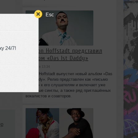
Esc
у 24/7!
Marlon Hoffstadt представил
альбом «Das Ist Daddy»
сегодня в 13:34
Marlon Hoffstadt выпустил новый альбом «Das
Ist Daddy». Релиз представлен как «письмо
любви» к его слушателям и включает уже
знакомые синглы, а также ряд приглашённых
вокалистов и соавторов.
,
ep