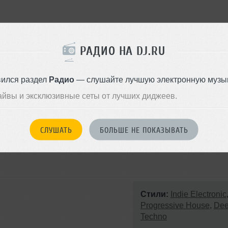
РАДИО НА DJ.RU
вился раздел
Радио
— слушайте лучшую электронную музык
айвы и эксклюзивные сеты от лучших диджеев.
СЛУШАТЬ
БОЛЬШЕ НЕ ПОКАЗЫВАТЬ
Стили:
Indie Electronic
Progressive House
,
De
Techno