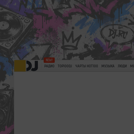
РАДИО
TOP100DJ
ЧАРТЫ HOT100
МУЗЫКА
ЛЮДИ
М