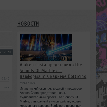
НОВОСТИ
РЬ 2020
Andrea Casta представил «The
Sounds Of Marble» —
перформанс в карьере Botticino
-62:40
вчера в 15:05
Итальянский скрипач, диджей и продюсер
Andrea Casta представил новый
аудиовизуальный проект The Sounds Of
Marble, записанный внутри действующего
мраморного карьера Botticino в провинции