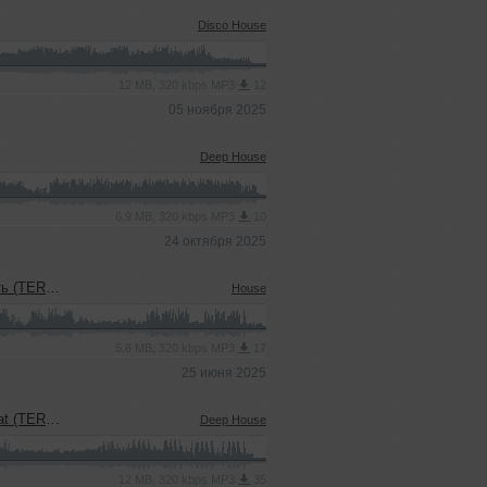
Disco House
12 MB, 320 kbps MP3
12
05 ноября 2025
Deep House
6.9 MB, 320 kbps MP3
10
24 октября 2025
sh' Blend)
House
5.8 MB, 320 kbps MP3
17
25 июня 2025
uel' Blend)
Deep House
12 MB, 320 kbps MP3
35