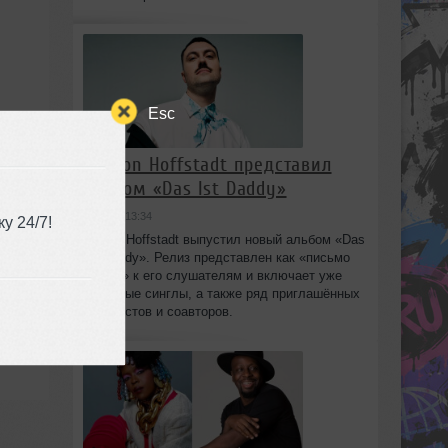
Esc
Marlon Hoffstadt представил
альбом «Das Ist Daddy»
вчера в 13:34
у 24/7!
Marlon Hoffstadt выпустил новый альбом «Das
Ist Daddy». Релиз представлен как «письмо
любви» к его слушателям и включает уже
знакомые синглы, а также ряд приглашённых
вокалистов и соавторов.