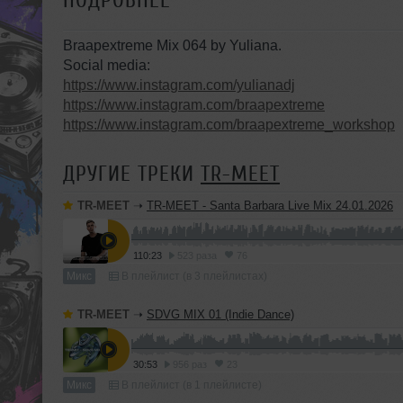
ПОДРОБНЕЕ
Braapextreme Mix 064 by Yuliana.
Social media:
https://www.instagram.com/yulianadj
https://www.instagram.com/braapextreme
https://www.instagram.com/braapextreme_workshop
ДРУГИЕ ТРЕКИ
TR-MEET
TR-MEET
➝
TR-MEET - Santa Barbara Live Mix 24.01.2026
110:23
523 раза
76
Микс
В плейлист (в 3 плейлистах)
TR-MEET
➝
SDVG MIX 01 (Indie Dance)
30:53
956 раз
23
Микс
В плейлист (в 1 плейлисте)