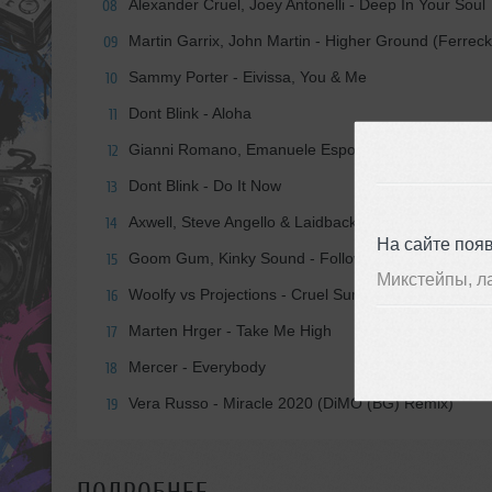
Alexander Cruel, Joey Antonelli - Deep In Your Soul
08
Martin Garrix, John Martin - Higher Ground (Ferre
09
Sammy Porter - Eivissa, You & Me
10
Dont Blink - Aloha
11
Gianni Romano, Emanuele Esposito feat. Helen Tesfaz
12
Dont Blink - Do It Now
13
Axwell, Steve Angello & Laidback Luke feat. Debor
14
На сайте поя
Goom Gum, Kinky Sound - Follow Me
15
Микстейпы, л
Woolfy vs Projections - Cruel Summer (Musumeci 
16
Marten Hrger - Take Me High
17
Mercer - Everybody
18
Vera Russo - Miracle 2020 (DiMO (BG) Remix)
19