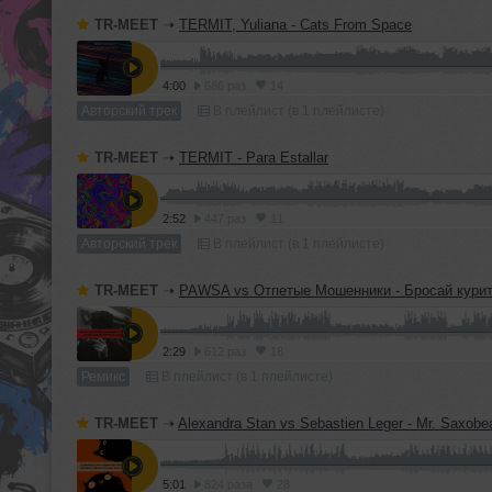
TR-MEET
➝
TERMIT, Yuliana - Cats From Space
4:00
686 раз
14
Авторский трек
В плейлист (в 1 плейлисте)
TR-MEET
➝
TERMIT - Para Estallar
2:52
447 раз
11
Авторский трек
В плейлист (в 1 плейлисте)
TR-MEET
➝
PAWSA vs Отпетые Мошенники - Бросай курить (TERMIT 'Dirty Ca
2:29
612 раз
18
Ремикс
В плейлист (в 1 плейлисте)
TR-MEET
➝
Alexandra Stan vs Sebastien Leger - Mr. Saxobeat (TERMIT & Yuliana 'D
5:01
824 раза
28