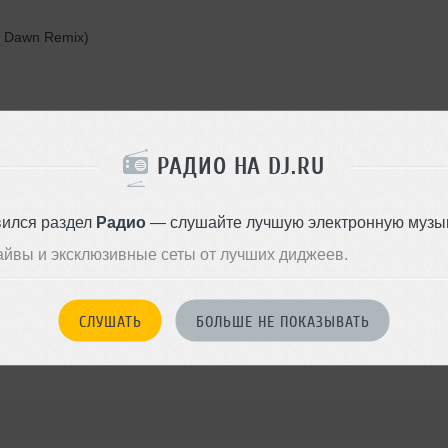
ck Dawn Remix)
ghi - It's Not Right
РАДИО НА DJ.RU
ah Cox - Leave The World Behind (Nice & Wise Remix)
вился раздел
Радио
— слушайте лучшую электронную музык
айвы и эксклюзивные сеты от лучших диджеев.
Wax On Remix)
СЛУШАТЬ
БОЛЬШЕ НЕ ПОКАЗЫВАТЬ