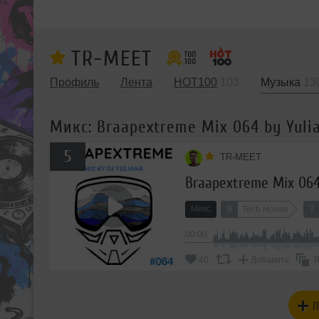
TR-MEET
Профиль
Лента
HOT100
103
Музыка
13
Микс: Braapextreme Mix 064 by Yuli
5
TR-MEET
Braapextreme Mix 064
Микс
8
7
Tech House
00:00
В
40
Добавить
П