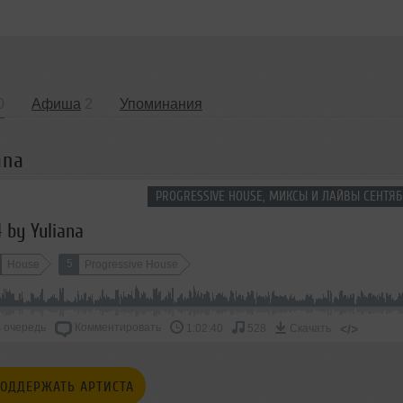
0
Афиша
2
Упоминания
ana
PROGRESSIVE HOUSE, МИКСЫ И ЛАЙВЫ СЕНТЯБ
 by Yuliana
5
House
Progressive House
 очередь
Комментировать
</>
1:02:40
528
Скачать
ОДДЕРЖАТЬ АРТИСТА