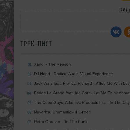
РАС
ТРЕК-ЛИСТ
Xandl - The Reason
01
DJ Hepri - Radical Audio-Visual Experience
02
Jack Wins feat. Francci Richard - Killed Me With Lo
03
Fedde Le Grand feat. Ida Corr - Let Me Think About 
04
The Cube Guys, Adamski Products Inc. - In The Cit
05
Nuyorica, Drumastic - 4 Detroit
06
Retro Groover - To The Funk
07