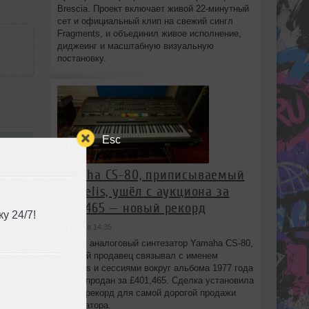
Brescia. Проект включает живой 22‑минутный
сет и официальный клип на свежий сингл
Fragments, и объединил живое исполнение,
диджеинг и масштабную визуальную
постановку.
Esc
Yamaha CS-80, приписываемый
24
Vangelis, ушёл с аукциона за
£401,465 — новый рекорд
у 24/7!
сегодня в 14:35
Редкий аналоговый синтезатор Yamaha CS-80,
который продавец связывал с именем
Vangelis и сессиями вокруг альбома 1977 года
Spiral, продан за £401,465. Сделка установила
новый рекорд для самой дорогой продажи
синтезатора.