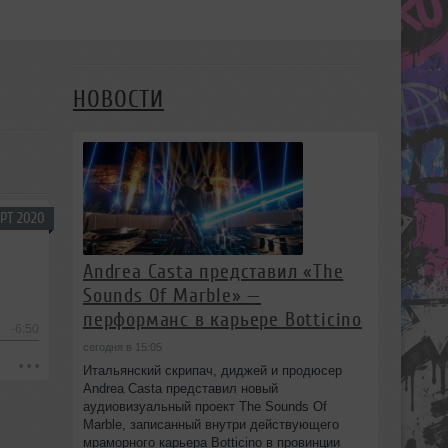
НОВОСТИ
РТ 2020
Andrea Casta представил «The
Sounds Of Marble» —
перформанс в карьере Botticino
-6:50
сегодня в 15:05
Итальянский скрипач, диджей и продюсер
Andrea Casta представил новый
аудиовизуальный проект The Sounds Of
Marble, записанный внутри действующего
мраморного карьера Botticino в провинции