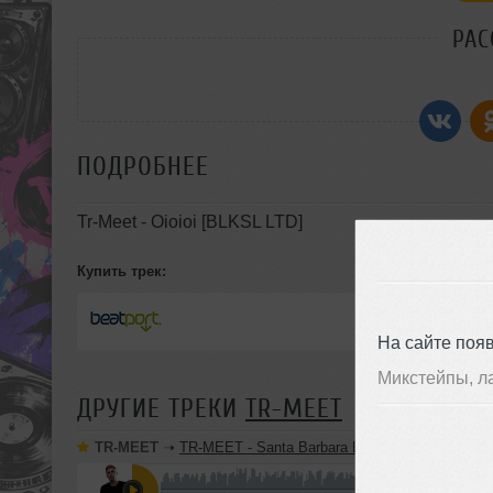
РАС
ПОДРОБНЕЕ
Tr-Meet - Oioioi [BLKSL LTD]
Купить трек:
На сайте поя
Микстейпы, л
ДРУГИЕ ТРЕКИ
TR-MEET
TR-MEET
➝
TR-MEET - Santa Barbara Live Mix 24.01.2026