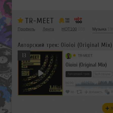
TR-MEET
Профиль
Лента
HOT100
103
Музыка
13
Авторский трек: Oioioi (Original Mix)
13
TR-MEET
Oioioi (Original Mix)
Авторский трек
Tech House
00:00
В
98
Добавить
П