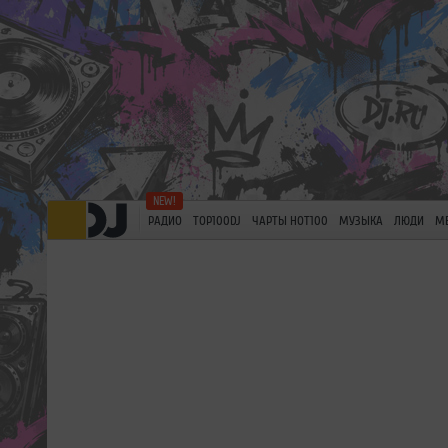
РАДИО
TOP100DJ
ЧАРТЫ HOT100
МУЗЫКА
ЛЮДИ
М