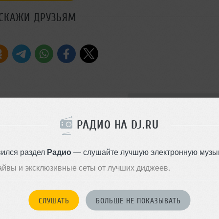
СКАЖИ ДРУЗЬЯМ
Стиль:
Tech House
Записан: 04 октября 2019
РАДИО НА DJ.RU
Добавлен: 01 марта 2020, 20:
BPM: 124
вился раздел
Радио
— слушайте лучшую электронную музык
айвы и эксклюзивные сеты от лучших диджеев.
СЛУШАТЬ
Afro House
БОЛЬШЕ НЕ ПОКАЗЫВАТЬ