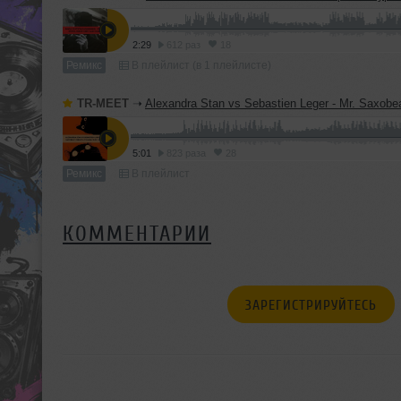
2:29
612 раз
18
Ремикс
В плейлист (в 1 плейлисте)
TR-MEET
➝
Alexandra Stan vs Sebastien Leger - Mr. Saxobeat (TERMIT & Yuliana 'D
5:01
823 раза
28
Ремикс
В плейлист
КОММЕНТАРИИ
ЗАРЕГИСТРИРУЙТЕСЬ