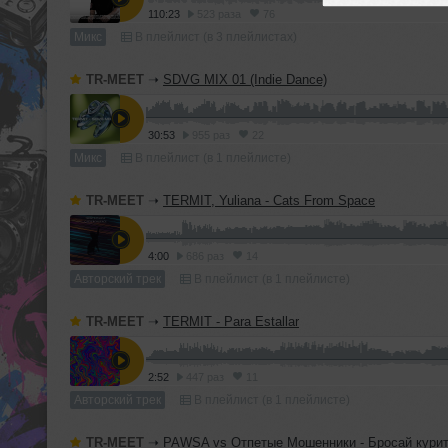
110:23
523 раза
76
Микс
В плейлист (в 3 плейлистах)
TR-MEET
➝
SDVG MIX 01 (Indie Dance)
30:53
955 раз
22
Микс
В плейлист (в 1 плейлисте)
TR-MEET
➝
TERMIT, Yuliana - Cats From Space
4:00
686 раз
14
Авторский трек
В плейлист (в 1 плейлисте)
TR-MEET
➝
TERMIT - Para Estallar
2:52
447 раз
11
Авторский трек
В плейлист (в 1 плейлисте)
TR-MEET
➝
PAWSA vs Отпетые Мошенники - Бросай курить (TERMIT 'Dirty Ca