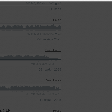
205 MB, 256 kbps AAC
44
31 января
House
57 MB, 256 kbps AAC
14
04 декабря 2025
Disco House
12 MB, 320 kbps MP3
12
05 ноября 2025
Deep House
6.9 MB, 320 kbps MP3
10
24 октября 2025
sh' Blend)
House