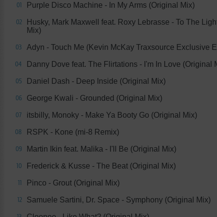
Purple Disco Machine - In My Arms (Original Mix)
01
Husky, Mark Maxwell feat. Roxy Lebrasse - To The Light
02
Mix)
Adyn - Touch Me (Kevin McKay Traxsource Exclusive Ed
03
Danny Dove feat. The Flirtations - I'm In Love (Original 
04
Daniel Dash - Deep Inside (Original Mix)
05
George Kwali - Grounded (Original Mix)
06
itsbilly, Monoky - Make Ya Booty Go (Original Mix)
07
RSPK - Kone (mi-8 Remix)
08
Martin Ikin feat. Malika - I'll Be (Original Mix)
09
Frederick & Kusse - The Beat (Original Mix)
10
Pinco - Grout (Original Mix)
11
Samuele Sartini, Dr. Space - Symphony (Original Mix)
12
Cloonee - Like What? (Original Mix)
13