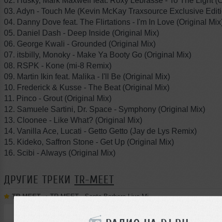
02. Husky, Mark Maxwell feat. Roxy Lebrasse - To The Light (O
03. Adyn - Touch Me (Kevin McKay Traxsource Exclusive Editi
04. Danny Dove feat. The Flirtations - I'm In Love (Original Mix
05. Daniel Dash - Deep Inside (Original Mix)
06. George Kwali - Grounded (Original Mix)
07. itsbilly, Monoky - Make Ya Booty Go (Original Mix)
08. RSPK - Kone (mi-8 Remix)
09. Martin Ikin feat. Malika - I'll Be (Original Mix)
10. Frederick & Kusse - The Beat (Original Mix)
11. Pinco - Grout (Original Mix)
12. Samuele Sartini, Dr. Space - Symphony (Original Mix)
13. Cloonee - Like What? (Original Mix)
14. Vanilla Ace, Lucati - Getto Getto (Jay de Lys Remix)
15. Kideko, Saffron Stone - Get Up (Original Mix)
16. Scibi - Always (Original Mix)
ДРУГИЕ ТРЕКИ
TR-MEET
TR-MEET
➝
TR-MEET - Santa Barbara Live Mix 24.01.2026