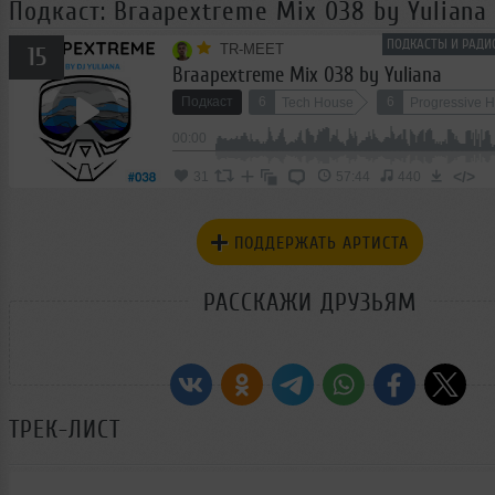
Подкаст: Braapextreme Mix 038 by Yuliana
ПОДКАСТЫ И РАДИ
TR-MEET
15
Braapextreme Mix 038 by Yuliana
Подкаст
6
6
Tech House
Progressive 
4
00:00
Club/Dance
</>
31
57:44
440
ПОДДЕРЖАТЬ АРТИСТА
РАССКАЖИ ДРУЗЬЯМ
ТРЕК-ЛИСТ