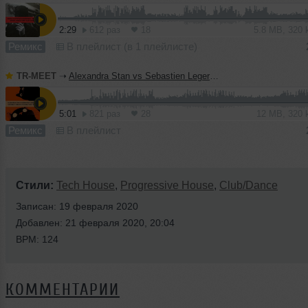
2:29
612 раз
18
5.8 MB, 320
Ремикс
В плейлист (в 1 плейлисте)
TR-MEET
➝
Alexandra Stan vs Sebastien Leger - Mr. Saxobeat (TERMIT & Yuliana 'Duel' Blend)
5:01
821 раз
28
12 MB, 320
Ремикс
В плейлист
Стили:
Tech House
,
Progressive House
,
Club/Dance
Записан: 19 февраля 2020
Добавлен: 21 февраля 2020, 20:04
BPM: 124
КОММЕНТАРИИ