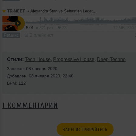
TR-MEET
➝
Alexandra Stan vs Sebastien Leger - Mr. Saxobeat (TERMIT & Yuliana 'Duel' Blend)
5:01
821 раз
28
12 MB, 320
Ремикс
В плейлист
Стили:
Tech House
,
Progressive House
,
Deep Techno
Записан: 08 января 2020
Добавлен: 08 января 2020, 22:40
BPM: 122
1 КОММЕНТАРИЙ
ЗАРЕГИСТРИРУЙТЕСЬ