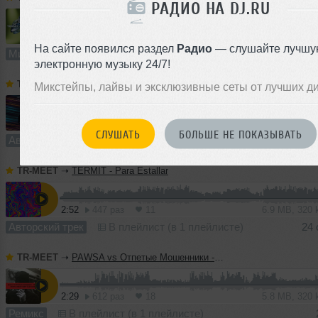
РАДИО НА DJ.RU
30:53
955 раз
22
57 MB, 256
На сайте появился раздел
Радио
— слушайте лучшу
Микс
В плейлист (в 1 плейлисте)
04 
электронную музыку 24/7!
TR-MEET
➝
TERMIT, Yuliana - Cats From Space
Микстейпы, лайвы и эксклюзивные сеты от лучших д
4:00
685 раз
14
12 MB, 320
СЛУШАТЬ
БОЛЬШЕ НЕ ПОКАЗЫВАТЬ
Авторский трек
В плейлист (в 1 плейлисте)
05
TR-MEET
➝
TERMIT - Para Estallar
2:52
447 раз
11
6.9 MB, 320
Авторский трек
В плейлист (в 1 плейлисте)
24 
TR-MEET
➝
PAWSA vs Отпетые Мошенники - Бросай курить (TERMIT 'Dirty Cash' Blend)
2:29
612 раз
18
5.8 MB, 320
Ремикс
В плейлист (в 1 плейлисте)