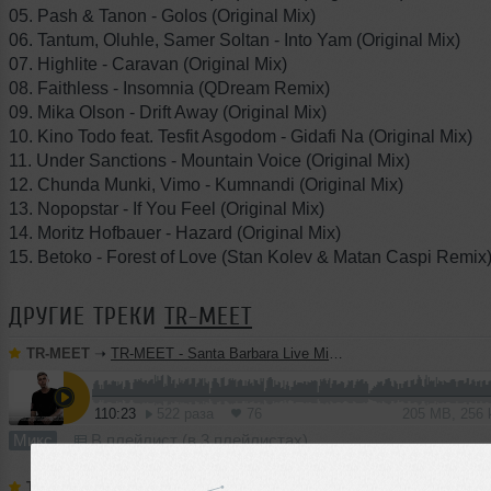
05. Pash & Tanon - Golos (Original Mix)
06. Tantum, Oluhle, Samer Soltan - Into Yam (Original Mix)
07. Highlite - Caravan (Original Mix)
08. Faithless - Insomnia (QDream Remix)
09. Mika Olson - Drift Away (Original Mix)
10. Kino Todo feat. Tesfit Asgodom - Gidafi Na (Original Mix)
11. Under Sanctions - Mountain Voice (Original Mix)
12. Chunda Munki, Vimo - Kumnandi (Original Mix)
13. Nopopstar - If You Feel (Original Mix)
14. Moritz Hofbauer - Hazard (Original Mix)
15. Betoko - Forest of Love (Stan Kolev & Matan Caspi Remix
ДРУГИЕ ТРЕКИ
TR-MEET
TR-MEET
➝
TR-MEET - Santa Barbara Live Mix 24.01.2026
110:23
522 раза
76
205 MB, 256
Микс
В плейлист (в 3 плейлистах)
TR-MEET
➝
SDVG MIX 01 (Indie Dance)