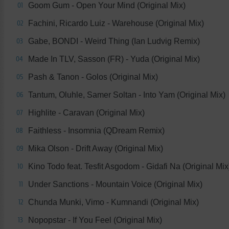
Goom Gum - Open Your Mind (Original Mix)
01
Fachini, Ricardo Luiz - Warehouse (Original Mix)
02
Gabe, BONDI - Weird Thing (Ian Ludvig Remix)
03
Made In TLV, Sasson (FR) - Yuda (Original Mix)
04
Pash & Tanon - Golos (Original Mix)
05
Tantum, Oluhle, Samer Soltan - Into Yam (Original Mix)
06
Highlite - Caravan (Original Mix)
07
Faithless - Insomnia (QDream Remix)
08
Mika Olson - Drift Away (Original Mix)
09
Kino Todo feat. Tesfit Asgodom - Gidafi Na (Original Mix
10
Under Sanctions - Mountain Voice (Original Mix)
11
Chunda Munki, Vimo - Kumnandi (Original Mix)
12
Nopopstar - If You Feel (Original Mix)
13