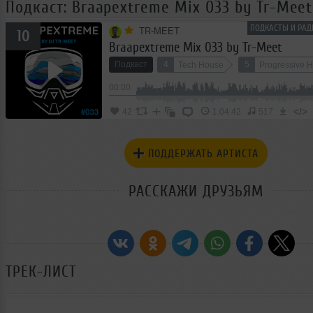
Подкаст: Braapextreme Mix 033 by Tr-Meet
ПОДКАСТЫ И РАД
TR-MEET
10
Braapextreme Mix 033 by Tr-Meet
Подкаст
4
5
Tech House
Progressive 
00:00
Deep Techno
</>
42
1:04:42
517
ПОДДЕРЖАТЬ АРТИСТА
РАССКАЖИ ДРУЗЬЯМ
ТРЕК-ЛИСТ