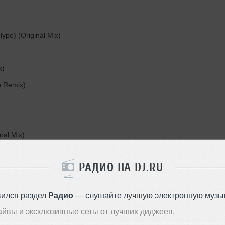
Hype) (Original Mix)
x)
e Remix)
nal Mix)
РАДИО НА DJ.RU
вился раздел
Радио
— слушайте лучшую электронную музык
Стили:
Tech House
,
айвы и эксклюзивные сеты от лучших диджеев.
Progressive House
,
Hou