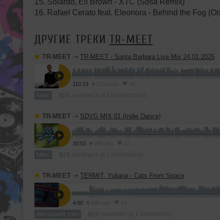
15. Solardo, Eli Brown - XTC (Sosa Remix)
16. Rafael Cerato feat. Eleonora - Behind the Fog (Or
ДРУГИЕ ТРЕКИ
TR-MEET
TR-MEET
➝
TR-MEET - Santa Barbara Live Mix 24.01.2026
110:23
522 раза
76
Микс
В плейлист (в 3 плейлистах)
TR-MEET
➝
SDVG MIX 01 (Indie Dance)
30:53
955 раз
22
Микс
В плейлист (в 1 плейлисте)
TR-MEET
➝
TERMIT, Yuliana - Cats From Space
4:00
685 раз
14
Авторский трек
В плейлист (в 1 плейлисте)