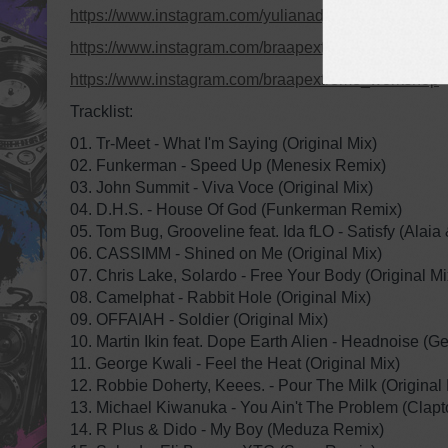
https://www.instagram.com/yulianadj
https://www.instagram.com/braapextreme
https://www.instagram.com/braapextreme_workshop
Tracklist:
01. Tr-Meet - What I'm Saying (Original Mix)
02. Funkerman - Speed Up (Menesix Remix)
03. John Summit - Viva Voce (Original Mix)
04. D.H.S. - House Of God (Funkerman Remix)
05. Tom Bug, Grooveline feat. Ida fLO - Satisfy (Alaia
06. CASSIMM - Shined on Me (Original Mix)
07. Chris Lake, Solardo - Free Your Body (Original Mi
08. Camelphat - Rabbit Hole (Original Mix)
09. OFFAIAH - Soldier (Original Mix)
10. Martin Ikin feat. Dope Earth Alien - Headnoise (Ge
11. George Kwali - Feel the Heat (Original Mix)
12. Robbie Doherty, Keees. - Pour The Milk (Original 
13. Michael Kiwanuka - You Ain't The Problem (Clap
14. R Plus & Dido - My Boy (Meduza Remix)