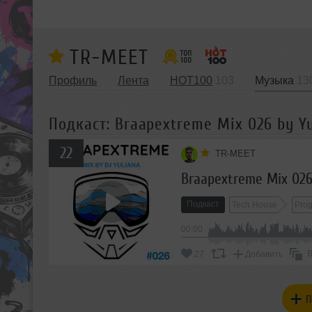
TR-MEET
Профиль
Лента
HOT100
103
Музыка
13
Подкаст: Braapextreme Mix 026 by Yu
22
TR-MEET
Braapextreme Mix 026
Подкаст
Tech House
Prog
00:00
В
27
Добавить
П