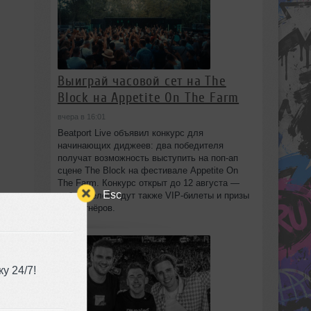
Выиграй часовой сет на The
Block на Appetite On The Farm
вчера в 16:01
Beatport Live объявил конкурс для
начинающих диджеев: два победителя
получат возможность выступить на поп‑ап
сцене The Block на фестивале Appetite On
The Farm. Конкурс открыт до 12 августа —
Esc
победителей ждут также VIP‑билеты и призы
от партнёров.
у 24/7!
se