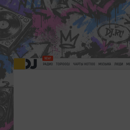
РАДИО
TOP100DJ
ЧАРТЫ HOT100
МУЗЫКА
ЛЮДИ
М