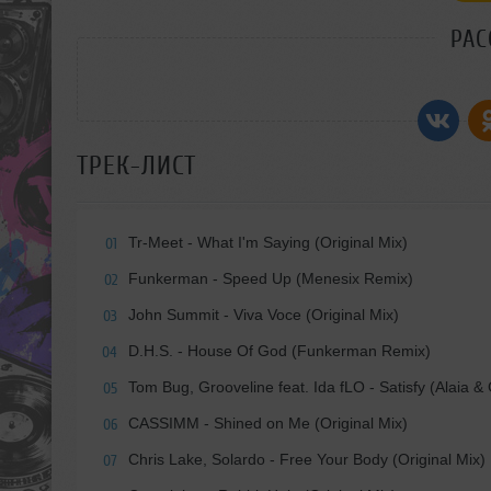
РАС
ТРЕК-ЛИСТ
Tr-Meet - What I'm Saying (Original Mix)
01
Funkerman - Speed Up (Menesix Remix)
02
John Summit - Viva Voce (Original Mix)
03
D.H.S. - House Of God (Funkerman Remix)
04
Tom Bug, Grooveline feat. Ida fLO - Satisfy (Alaia &
05
CASSIMM - Shined on Me (Original Mix)
06
Chris Lake, Solardo - Free Your Body (Original Mix)
07