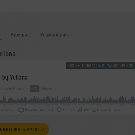
0
Афиша
2
Упоминания
liana
HOUSE, ПОДКАСТЫ И РАДИОШОУ НОЯБ
 by Yuliana
22
ressive House
House
 очередь
Комментировать
</>
1:02:46
380
Скачать
ОДДЕРЖАТЬ АРТИСТА