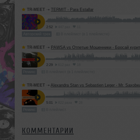
TR-MEET
➝
TERMIT - Para Estallar
2:52
447 раз
11
Авторский трек
В плейлист (в 1 плейлисте)
TR-MEET
➝
PAWSA vs Отпетые Мошенники - Бросай курить (TERMIT 'Dirty Ca
2:29
612 раз
18
Ремикс
В плейлист (в 1 плейлисте)
TR-MEET
➝
Alexandra Stan vs Sebastien Leger - Mr. Saxobeat (TERMIT & Yuliana 'D
5:01
822 раза
28
Ремикс
В плейлист
КОММЕНТАРИИ