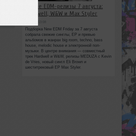
Новые EDM-релизы 7 августа:
:02
Hardwell, W&W и Max Styler
вчера в 13:08
Подборка New EDM Friday за 7 августа
собрала свежие синглы, EP и превью
альбомов в жанрах big room, techno, bass
house, melodic house и электронной поп-
музыки. В центре внимания — совместный
трек Hardwell и W&W, релизы MEDUZA с Kevin
de Vries, новый сингл Eli Brown и
шеститрековый EP Max Styler.