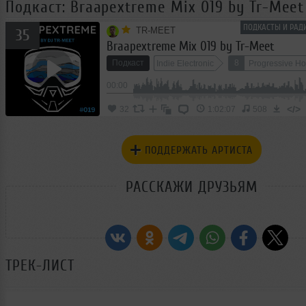
Подкаст: Braapextreme Mix 019 by Tr-Meet
ПОДКАСТЫ И РАД
TR-MEET
35
Braapextreme Mix 019 by Tr-Meet
Подкаст
8
Indie Electronic
Progressive H
00:00
Deep Techno
</>
32
1:02:07
508
ПОДДЕРЖАТЬ АРТИСТА
РАССКАЖИ ДРУЗЬЯМ
ТРЕК-ЛИСТ