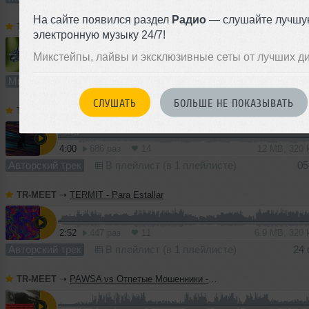
На сайте появился раздел
Радио
— слушайте лучшу
TR-MEET
➝
SDVG MIX 01 (Indie Dance)
электронную музыку 24/7!
Микстейпы, лайвы и эксклюзивные сеты от лучших д
30:53
955 раз
22
57 MB, 256
Микс
В плейлист (в 1 плейлисте)
04 
СЛУШАТЬ
БОЛЬШЕ НЕ ПОКАЗЫВАТЬ
TR-MEET
➝
TERMIT, Yuliana - Cats From Space
4:00
686 раз
14
12 MB, 320
Авторский трек
В плейлист (в 1 плейлисте)
05
TR-MEET
➝
TERMIT - Para Estallar
2:52
447 раз
11
6.9 MB, 320
Авторский трек
В плейлист (в 1 плейлисте)
24 
TR-MEET
➝
PAWSA vs Отпетые Мошенники - Бросай курить (TERMIT 'Dirty Cash' Blend)