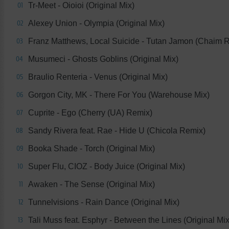
Tr-Meet - Oioioi (Original Mix)
01
Alexey Union - Olympia (Original Mix)
02
Franz Matthews, Local Suicide - Tutan Jamon (Chaim 
03
Musumeci - Ghosts Goblins (Original Mix)
04
Braulio Renteria - Venus (Original Mix)
05
Gorgon City, MK - There For You (Warehouse Mix)
06
Cuprite - Ego (Cherry (UA) Remix)
07
Sandy Rivera feat. Rae - Hide U (Chicola Remix)
08
Booka Shade - Torch (Original Mix)
09
Super Flu, CIOZ - Body Juice (Original Mix)
10
Awaken - The Sense (Original Mix)
11
Tunnelvisions - Rain Dance (Original Mix)
12
Tali Muss feat. Esphyr - Between the Lines (Original Mix
13