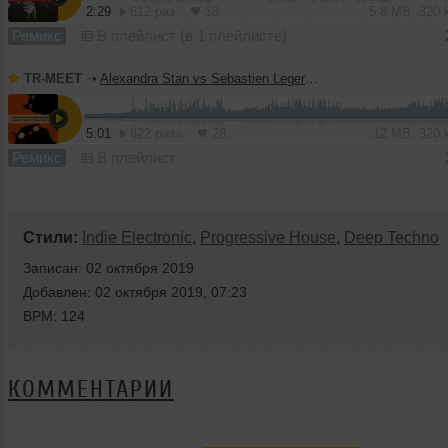
2:29
612 раз
18
5.8 MB, 320
Ремикс
В плейлист (в 1 плейлисте)
TR-MEET
➝
Alexandra Stan vs Sebastien Leger - Mr. Saxobeat (TERMIT & Yuliana 'Duel' Blend)
5:01
822 раза
28
12 MB, 320
Ремикс
В плейлист
Стили:
Indie Electronic
,
Progressive House
,
Deep Techno
Записан: 02 октября 2019
Добавлен: 02 октября 2019, 07:23
BPM: 124
КОММЕНТАРИИ