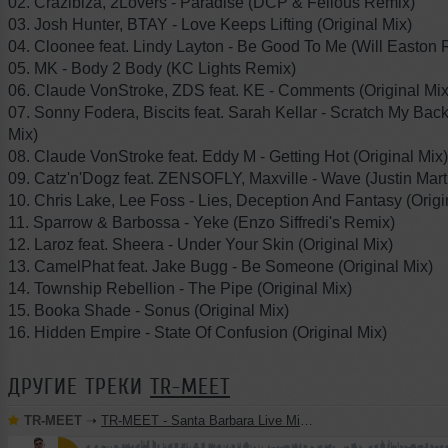
02. Crazibiza, 2Lovers - Paradise (DCP & Fellous Remix)
03. Josh Hunter, BTAY - Love Keeps Lifting (Original Mix)
04. Cloonee feat. Lindy Layton - Be Good To Me (Will Easton 
05. MK - Body 2 Body (KC Lights Remix)
06. Claude VonStroke, ZDS feat. KE - Comments (Original Mix
07. Sonny Fodera, Biscits feat. Sarah Kellar - Scratch My Back
Mix)
08. Claude VonStroke feat. Eddy M - Getting Hot (Original Mix)
09. Catz'n'Dogz feat. ZENSOFLY, Maxville - Wave (Justin Mar
10. Chris Lake, Lee Foss - Lies, Deception And Fantasy (Origi
11. Sparrow & Barbossa - Yeke (Enzo Siffredi's Remix)
12. Laroz feat. Sheera - Under Your Skin (Original Mix)
13. CamelPhat feat. Jake Bugg - Be Someone (Original Mix)
14. Township Rebellion - The Pipe (Original Mix)
15. Booka Shade - Sonus (Original Mix)
16. Hidden Empire - State Of Confusion (Original Mix)
ДРУГИЕ ТРЕКИ
TR-MEET
TR-MEET
➝
TR-MEET - Santa Barbara Live Mix 24.01.2026