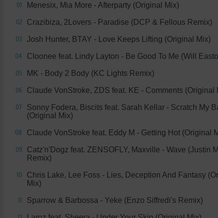
Menesix, Mia More - Afterparty (Original Mix)
01
Crazibiza, 2Lovers - Paradise (DCP & Fellous Remix)
02
Josh Hunter, BTAY - Love Keeps Lifting (Original Mix)
03
Cloonee feat. Lindy Layton - Be Good To Me (Will East
04
MK - Body 2 Body (KC Lights Remix)
05
Claude VonStroke, ZDS feat. KE - Comments (Original 
06
Sonny Fodera, Biscits feat. Sarah Kellar - Scratch My 
07
(Original Mix)
Claude VonStroke feat. Eddy M - Getting Hot (Original M
08
Catz'n'Dogz feat. ZENSOFLY, Maxville - Wave (Justin M
09
Remix)
Chris Lake, Lee Foss - Lies, Deception And Fantasy (Or
10
Mix)
Sparrow & Barbossa - Yeke (Enzo Siffredi's Remix)
11
Laroz feat. Sheera - Under Your Skin (Original Mix)
12