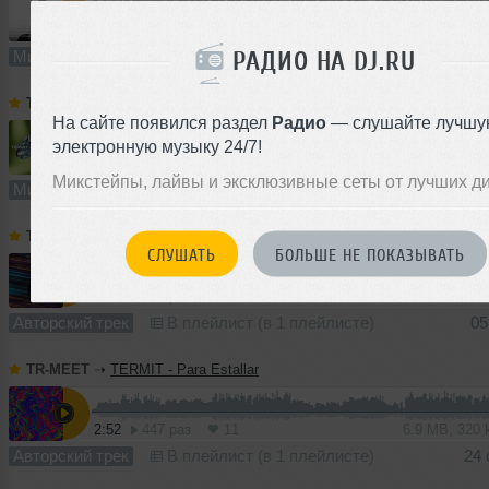
110:23
522 раза
76
205 MB, 256
РАДИО НА DJ.RU
Микс
В плейлист (в 3 плейлистах)
TR-MEET
➝
SDVG MIX 01 (Indie Dance)
На сайте появился раздел
Радио
— слушайте лучшу
электронную музыку 24/7!
30:53
955 раз
22
57 MB, 256
Микстейпы, лайвы и эксклюзивные сеты от лучших д
Микс
В плейлист (в 1 плейлисте)
04 
TR-MEET
➝
TERMIT, Yuliana - Cats From Space
СЛУШАТЬ
БОЛЬШЕ НЕ ПОКАЗЫВАТЬ
4:00
685 раз
14
12 MB, 320
Авторский трек
В плейлист (в 1 плейлисте)
05
TR-MEET
➝
TERMIT - Para Estallar
2:52
447 раз
11
6.9 MB, 320
Авторский трек
В плейлист (в 1 плейлисте)
24 