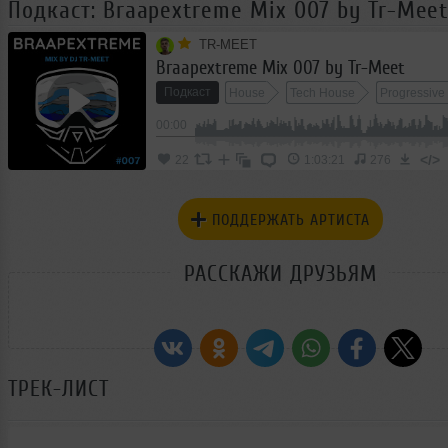
Подкаст: Braapextreme Mix 007 by Tr-Mee
TR-MEET
Braapextreme Mix 007 by Tr-Meet
Подкаст
House
Tech House
Progressive
00:00
</>
22
1:03:21
276
ПОДДЕРЖАТЬ АРТИСТА
РАССКАЖИ ДРУЗЬЯМ
ТРЕК-ЛИСТ