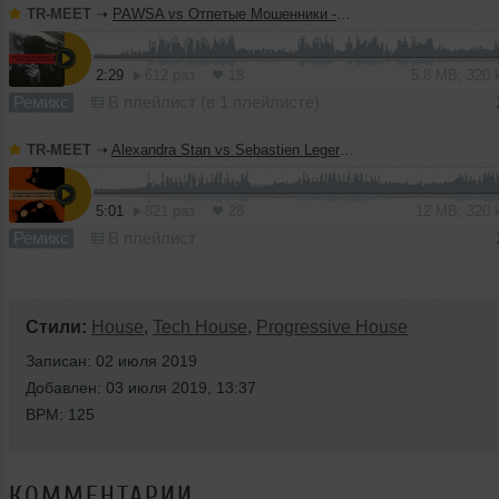
TR-MEET
➝
PAWSA vs Отпетые Мошенники - Бросай курить (TERMIT 'Dirty Cash' Blend)
2:29
612 раз
18
5.8 MB, 320
Ремикс
В плейлист (в 1 плейлисте)
TR-MEET
➝
Alexandra Stan vs Sebastien Leger - Mr. Saxobeat (TERMIT & Yuliana 'Duel' Blend)
5:01
821 раз
28
12 MB, 320
Ремикс
В плейлист
Стили:
House
,
Tech House
,
Progressive House
Записан: 02 июля 2019
Добавлен: 03 июля 2019, 13:37
BPM: 125
КОММЕНТАРИИ