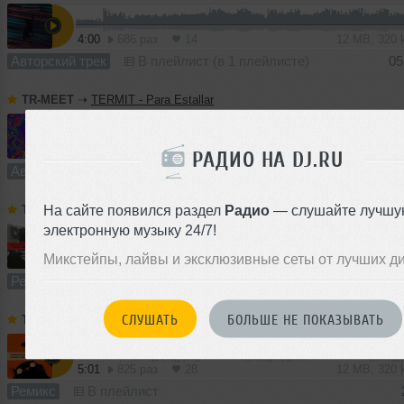
4:00
686 раз
14
12 MB, 320
Авторский трек
В плейлист (в 1 плейлисте)
05
TR-MEET
➝
TERMIT - Para Estallar
2:52
447 раз
11
6.9 MB, 320
РАДИО НА DJ.RU
Авторский трек
В плейлист (в 1 плейлисте)
24 
На сайте появился раздел
Радио
— слушайте лучшу
TR-MEET
➝
PAWSA vs Отпетые Мошенники - Бросай курить (TERMIT 'Dirty Cash' Blend)
электронную музыку 24/7!
Микстейпы, лайвы и эксклюзивные сеты от лучших д
2:29
612 раз
18
5.8 MB, 320
Ремикс
В плейлист (в 1 плейлисте)
СЛУШАТЬ
БОЛЬШЕ НЕ ПОКАЗЫВАТЬ
TR-MEET
➝
Alexandra Stan vs Sebastien Leger - Mr. Saxobeat (TERMIT & Yuliana 'Duel' Blend)
5:01
825 раз
28
12 MB, 320
Ремикс
В плейлист