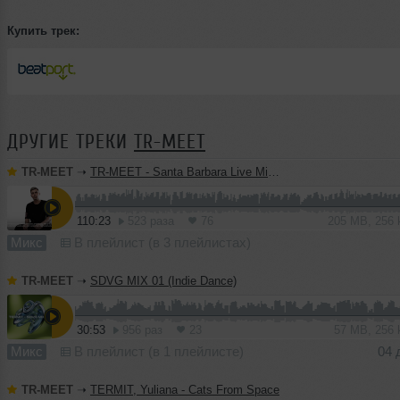
Купить трек:
ДРУГИЕ ТРЕКИ
TR-MEET
TR-MEET
➝
TR-MEET - Santa Barbara Live Mix 24.01.2026
110:23
523 раза
76
205 MB, 256
Микс
В плейлист (в 3 плейлистах)
TR-MEET
➝
SDVG MIX 01 (Indie Dance)
30:53
956 раз
23
57 MB, 256
Микс
В плейлист (в 1 плейлисте)
04 
TR-MEET
➝
TERMIT, Yuliana - Cats From Space