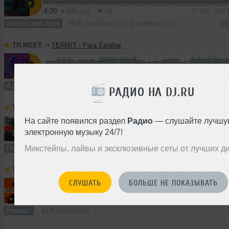
4:00
686 раз
14
12 MB, 320
Авторский трек
В плейлист (в 1 плейлисте)
05
TR-MEET
➝
TERMIT - Para Estallar
2:52
447 раз
11
6.9 MB, 320
Авторский трек
В плейлист (в 1 плейлисте)
24 
РАДИО НА DJ.RU
TR-MEET
➝
PAWSA vs Отпетые Мошенники - Бросай курить (TERMIT 'Dirty Cash' Blend)
На сайте появился раздел
Радио
— слушайте лучшу
электронную музыку 24/7!
2:29
612 раз
18
5.8 MB, 320
Ремикс
В плейлист (в 1 плейлисте)
Микстейпы, лайвы и эксклюзивные сеты от лучших д
TR-MEET
➝
Alexandra Stan vs Sebastien Leger - Mr. Saxobeat (TERMIT & Yuliana 'Duel' Blend)
СЛУШАТЬ
БОЛЬШЕ НЕ ПОКАЗЫВАТЬ
5:01
824 раза
28
12 MB, 320
Ремикс
В плейлист