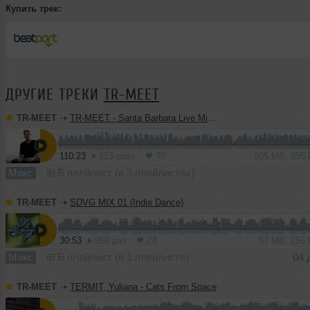
Купить трек:
ДРУГИЕ ТРЕКИ
TR-MEET
TR-MEET
➝
TR-MEET - Santa Barbara Live Mix 24.01.2026
110:23
523 раза
76
205 MB, 256
Микс
В плейлист (в 3 плейлистах)
TR-MEET
➝
SDVG MIX 01 (Indie Dance)
30:53
956 раз
23
57 MB, 256
Микс
В плейлист (в 1 плейлисте)
04 
TR-MEET
➝
TERMIT, Yuliana - Cats From Space