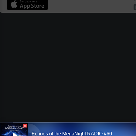
П
Echoes of the MegaNight RADIO #60