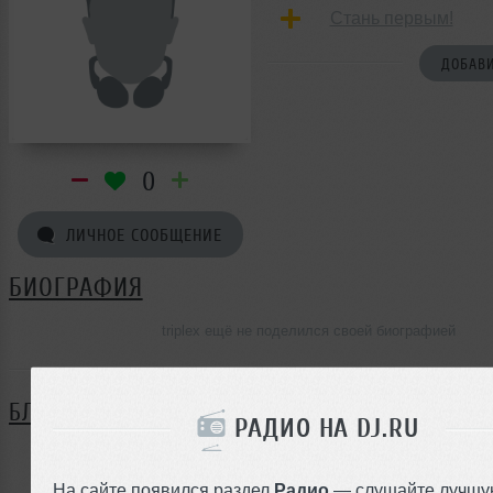
Стань первым!
ДОБАВИ
0
ЛИЧНОЕ СООБЩЕНИЕ
БИОГРАФИЯ
triplex ещё не поделился своей биографией
БЛОГ
РАДИО НА DJ.RU
Нет записей в блоге
На сайте появился раздел
Радио
— слушайте лучшу