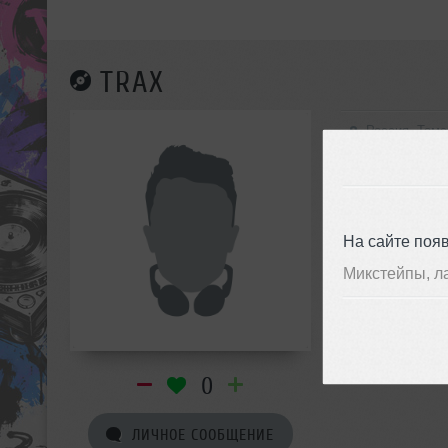
TRAX
Россия, Томс
На сайте поя
Микстейпы, л
0
ЛИЧНОЕ СООБЩЕНИЕ