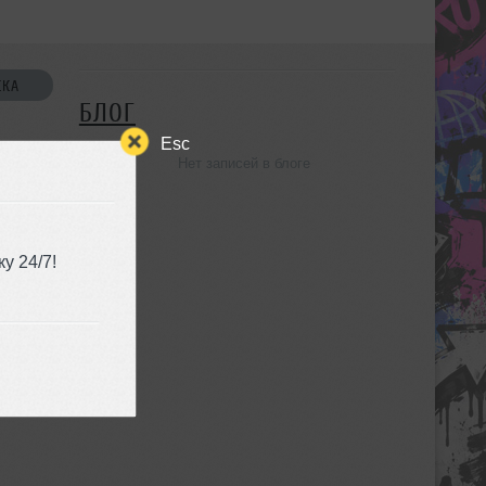
СКА
БЛОГ
Esc
Нет записей в блоге
УЗЬЯ
у 24/7!