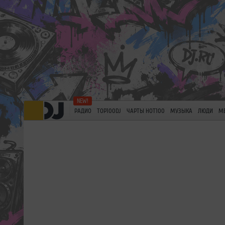
РАДИО
TOP100DJ
ЧАРТЫ HOT100
МУЗЫКА
ЛЮДИ
М