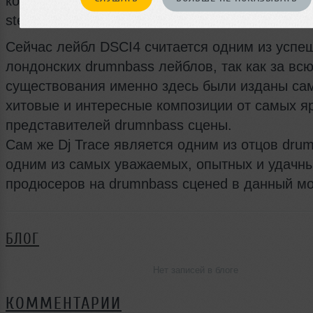
команда Bad Company выросла в рассвете сти
step и выпустила много релизов на этом лейбл
Сейчас лейбл DSCI4 считается одним из усп
лондонских drumnbass лейблов, так как за вс
существования именно здесь были изданы са
хитовые и интересные композиции от самых я
представителей drumnbass сцены.
Сам же Dj Trace является одним из отцов dru
одним из самых уважаемых, опытных и удачны
продюсеров на drumnbass сценеd в данный мо
БЛОГ
Нет записей в блоге
КОММЕНТАРИИ