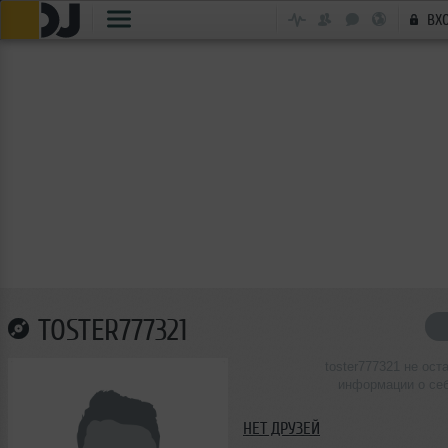
ВХ
TOSTER777321
toster777321 не ост
информации о се
НЕТ ДРУЗЕЙ