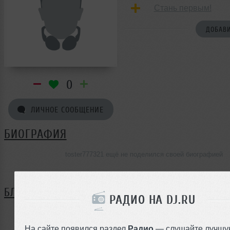
Стань первым!
ДОБАВИ
0
ЛИЧНОЕ СООБЩЕНИЕ
БИОГРАФИЯ
toster777321 ещё не поделился своей биографией
БЛОГ
РАДИО НА DJ.RU
Нет записей в блоге
На сайте появился раздел
Радио
— слушайте лучшу