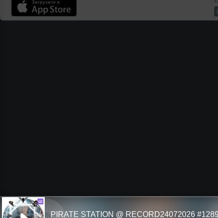
Ш
PIRATE STATION @ RECORD24072026 #128